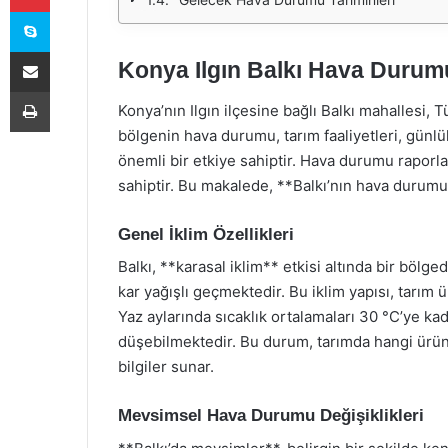
Skype
E-Posta ile paylaş
Konya Ilgın Balkı Hava Duru
Yazdır
Konya’nın Ilgın ilçesine bağlı Balkı mahallesi, T
bölgenin hava durumu, tarım faaliyetleri, gün
önemli bir etkiye sahiptir. Hava durumu raporlar
sahiptir. Bu makalede, **Balkı’nın hava durumu**
Genel İklim Özellikleri
Balkı, **karasal iklim** etkisi altında bir bölged
kar yağışlı geçmektedir. Bu iklim yapısı, tarım ü
Yaz aylarında sıcaklık ortalamaları 30 °C’ye ka
düşebilmektedir. Bu durum, tarımda hangi ürün
bilgiler sunar.
Mevsimsel Hava Durumu Değişiklikleri