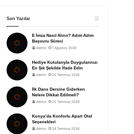
Son Yazılar
E İmza Nasıl Alınır? Adım Adım
Başvuru Süreci
Admin
1 Ağustos 2026
Hediye Kutularıyla Duygularınızı
En Şık Şekilde İfade Edin
Admin
25 Temmuz 2026
İlk Dans Dersine Giderken
Nelere Dikkat Edilmeli?
Admin
25 Temmuz 2026
Konya’da Konforlu Apart Otel
Seçenekleri
Admin
24 Temmuz 2026