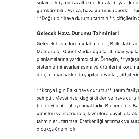
sulama ihtiyacını azaltırken, kurak bir yaz dön
gerektirebilir. Ayrıca, hava durumu raporları, t
**Doğru bir hava durumu tahmini**, çiftçilerin
Gelecek Hava Durumu Tahminleri
Gelecek hava durumu tahminleri, Balkı’daki tarım
Meteoroloji Genel Müdürlüğü tarafından yapılan
planlamalarına yardımcı olur. Örneğin, **yağışl
sistemlerini ayarlamasına ve ürünlerini koruması
don, fırtına) hakkında yapılan uyarılar, çiftçiler
**Konya Ilgın Balkı hava durumu**, tarım faali
sahiptir. Mevsimsel değişiklikler ve hava durumu
belirleyici bir rol oynamaktadır. Bu nedenle, Ba
etmeleri ve meteorolojik verilere dayalı olar
tahminleri, tarımsal üretkenliği artırmak ve sü
oldukça önemlidir.