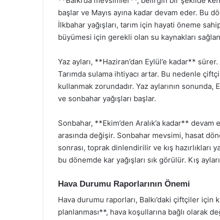
**Balkı’da mevsimler**, belirgin bir şekilde ke
başlar ve Mayıs ayına kadar devam eder. Bu dön
İlkbahar yağışları, tarım için hayati öneme sahi
büyümesi için gerekli olan su kaynakları sağlan
Yaz ayları, **Haziran’dan Eylül’e kadar** sürer.
Tarımda sulama ihtiyacı artar. Bu nedenle çiftçi
kullanmak zorundadır. Yaz aylarının sonunda, E
ve sonbahar yağışları başlar.
Sonbahar, **Ekim’den Aralık’a kadar** devam ed
arasında değişir. Sonbahar mevsimi, hasat dönem
sonrası, toprak dinlendirilir ve kış hazırlıkları 
bu dönemde kar yağışları sık görülür. Kış ayların
Hava Durumu Raporlarının Önemi
Hava durumu raporları, Balkı’daki çiftçiler için k
planlanması**, hava koşullarına bağlı olarak değ