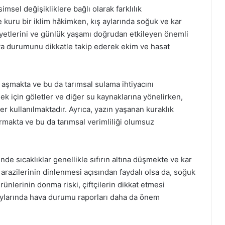
msel değişikliklere bağlı olarak farklılık
e kuru bir iklim hâkimken, kış aylarında soğuk ve kar
liyetlerini ve günlük yaşamı doğrudan etkileyen önemli
 hava durumunu dikkatle takip ederek ekim ve hasat
i aşmakta ve bu da tarımsal sulama ihtiyacını
k için göletler ve diğer su kaynaklarına yönelirken,
ler kullanılmaktadır. Ayrıca, yazın yaşanan kuraklık
rmakta ve bu da tarımsal verimliliği olumsuz
inde sıcaklıklar genellikle sıfırın altına düşmekte ve kar
 arazilerinin dinlenmesi açısından faydalı olsa da, soğuk
rünlerinin donma riski, çiftçilerin dikkat etmesi
aylarında hava durumu raporları daha da önem