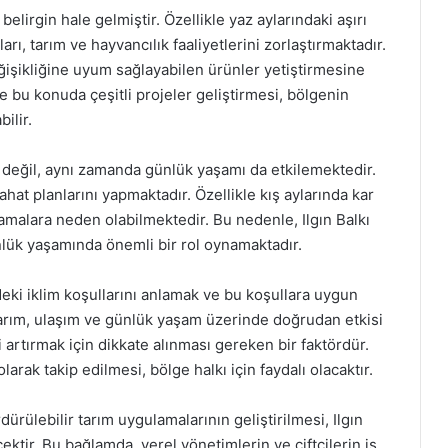
belirgin hale gelmiştir. Özellikle yaz aylarındaki aşırı
arı, tarım ve hayvancılık faaliyetlerini zorlaştırmaktadır.
eğişikliğine uyum sağlayabilen ürünler yetiştirmesine
de bu konuda çeşitli projeler geliştirmesi, bölgenin
ilir.
 değil, aynı zamanda günlük yaşamı da etkilemektedir.
hat planlarını yapmaktadır. Özellikle kış aylarında kar
amalara neden olabilmektedir. Bu nedenle, Ilgın Balkı
nlük yaşamında önemli bir rol oynamaktadır.
eki iklim koşullarını anlamak ve bu koşullara uygun
 Tarım, ulaşım ve günlük yaşam üzerinde doğrudan etkisi
 artırmak için dikkate alınması gereken bir faktördür.
rak takip edilmesi, bölge halkı için faydalı olacaktır.
ürülebilir tarım uygulamalarının geliştirilmesi, Ilgın
ktir. Bu bağlamda, yerel yönetimlerin ve çiftçilerin iş