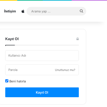
Sitemap
Arama
İletişim
yap
...
Kayıt Ol
Unuttunuz mu?
Beni hatırla
Kayıt Ol