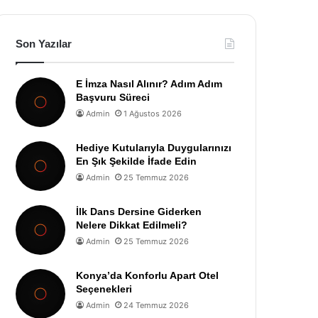
Son Yazılar
E İmza Nasıl Alınır? Adım Adım
Başvuru Süreci
Admin
1 Ağustos 2026
Hediye Kutularıyla Duygularınızı
En Şık Şekilde İfade Edin
Admin
25 Temmuz 2026
İlk Dans Dersine Giderken
Nelere Dikkat Edilmeli?
Admin
25 Temmuz 2026
Konya’da Konforlu Apart Otel
Seçenekleri
Admin
24 Temmuz 2026