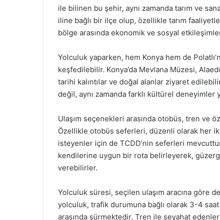
ile bilinen bu şehir, aynı zamanda tarım ve san
iline bağlı bir ilçe olup, özellikle tarım faaliyet
bölge arasında ekonomik ve sosyal etkileşimler
Yolculuk yaparken, hem Konya hem de Polatlı’n
keşfedilebilir. Konya’da Mevlana Müzesi, Alaedd
tarihi kalıntılar ve doğal alanlar ziyaret edile
değil, aynı zamanda farklı kültürel deneyimler ya
Ulaşım seçenekleri arasında otobüs, tren ve öze
Özellikle otobüs seferleri, düzenli olarak her i
isteyenler için de TCDD’nin seferleri mevcuttur
kendilerine uygun bir rota belirleyerek, güzer
verebilirler.
Yolculuk süresi, seçilen ulaşım aracına göre de
yolculuk, trafik durumuna bağlı olarak 3-4 saat
arasında sürmektedir. Tren ile seyahat edenler i