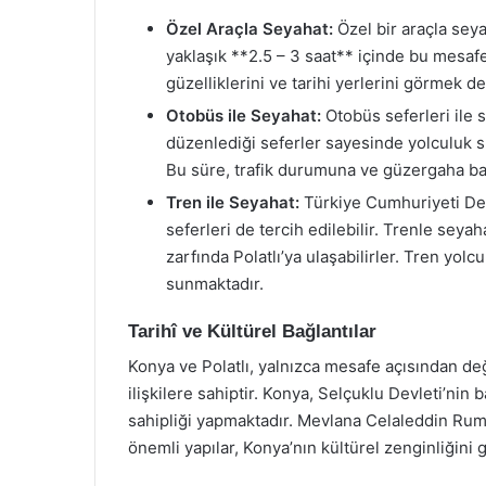
Özel Araçla Seyahat:
Özel bir araçla seya
yaklaşık **2.5 – 3 saat** içinde bu mesafe
güzelliklerini ve tarihi yerlerini görmek
Otobüs ile Seyahat:
Otobüs seferleri ile 
düzenlediği seferler sayesinde yolculuk s
Bu süre, trafik durumuna ve güzergaha bağl
Tren ile Seyahat:
Türkiye Cumhuriyeti Devl
seferleri de tercih edilebilir. Trenle seya
zarfında Polatlı’ya ulaşabilirler. Tren yo
sunmaktadır.
Tarihî ve Kültürel Bağlantılar
Konya ve Polatlı, yalnızca mesafe açısından de
ilişkilere sahiptir. Konya, Selçuklu Devleti’nin 
sahipliği yapmaktadır. Mevlana Celaleddin Rumi
önemli yapılar, Konya’nın kültürel zenginliğini