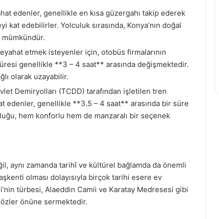
hat edenler, genellikle en kısa güzergahı takip ederek
yi kat edebilirler. Yolculuk sırasında, Konya’nın doğal
 de mümkündür.
seyahat etmek isteyenler için, otobüs firmalarının
üresi genellikle **3 – 4 saat** arasında değişmektedir.
ı olarak uzayabilir.
et Demiryolları (TCDD) tarafından işletilen tren
hat edenler, genellikle **3.5 – 4 saat** arasında bir süre
lculuğu, hem konforlu hem de manzaralı bir seçenek
ğil, aynı zamanda tarihî ve kültürel bağlamda da önemli
başkenti olması dolayısıyla birçok tarihi esere ev
’nin türbesi, Alaeddin Camii ve Karatay Medresesi gibi
 gözler önüne sermektedir.