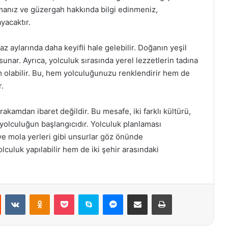
almanız ve güzergah hakkında bilgi edinmeniz,
yacaktır.
yaz aylarında daha keyifli hale gelebilir. Doğanın yeşil
sunar. Ayrıca, yolculuk sırasında yerel lezzetlerin tadına
 olabilir. Bu, hem yolculuğunuzu renklendirir hem de
r.
rakamdan ibaret değildir. Bu mesafe, iki farklı kültürü,
ir yolculuğun başlangıcıdır. Yolculuk planlaması
 ve mola yerleri gibi unsurlar göz önünde
lculuk yapılabilir hem de iki şehir arasındaki
st
Reddit
VKontakte
Odnoklassniki
Pocket
Skype
Messenger
E-Posta ile paylaş
Yazdır