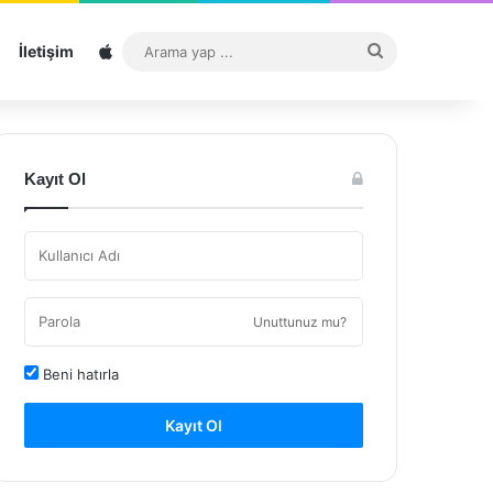
Sitemap
Arama
İletişim
yap
...
Kayıt Ol
Unuttunuz mu?
Beni hatırla
Kayıt Ol