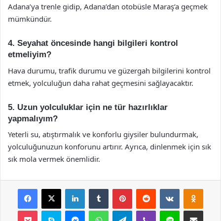
Adana’ya trenle gidip, Adana’dan otobüsle Maraş’a geçmek
mümkündür.
4. Seyahat öncesinde hangi bilgileri kontrol
etmeliyim?
Hava durumu, trafik durumu ve güzergah bilgilerini kontrol
etmek, yolculuğun daha rahat geçmesini sağlayacaktır.
5. Uzun yolculuklar için ne tür hazırlıklar
yapmalıyım?
Yeterli su, atıştırmalık ve konforlu giysiler bulundurmak,
yolculuğunuzun konforunu artırır. Ayrıca, dinlenmek için sık
sık mola vermek önemlidir.
Facebook
X
LinkedIn
Tumblr
Pinterest
Reddit
VKontakte
Odnok
Pocket
Skype
Messenger
WhatsApp
Telegram
Viber
Line
E-Posta ile payla