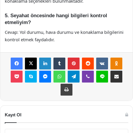
konaklama seçenekleri bulunmaktadır.
5. Seyahat öncesinde hangi bilgileri kontrol
etmeliyim?
Cevap: Yol durumu, hava durumu ve konaklama bilgilerini
kontrol etmek faydalıdır.
Facebook
X
LinkedIn
Tumblr
Pinterest
Reddit
VKontakte
Odnok
Pocket
Skype
Messenger
WhatsApp
Telegram
Viber
Line
E-Posta ile payla
Yazdır
Kayıt Ol