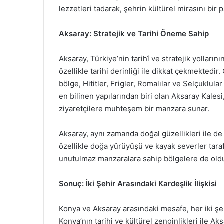
lezzetleri tadarak, şehrin kültürel mirasını bir 
Aksaray: Stratejik ve Tarihi Öneme Sahip
Aksaray, Türkiye’nin tarihî ve stratejik yolların
özellikle tarihi derinliği ile dikkat çekmektedi
bölge, Hititler, Frigler, Romalılar ve Selçuklular
en bilinen yapılarından biri olan Aksaray Kales
ziyaretçilere muhteşem bir manzara sunar.
Aksaray, aynı zamanda doğal güzellikleri ile de
özellikle doğa yürüyüşü ve kayak severler taraf
unutulmaz manzaralara sahip bölgelere de oldu
Sonuç: İki Şehir Arasındaki Kardeşlik İlişkisi
Konya ve Aksaray arasındaki mesafe, her iki şehr
Konya’nın tarihi ve kültürel zenginlikleri ile Aks