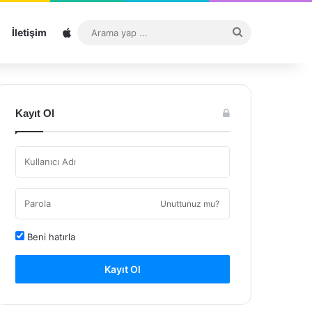
Sitemap
Arama
İletişim
yap
...
Kayıt Ol
Unuttunuz mu?
Beni hatırla
Kayıt Ol