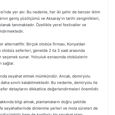
i’nde yer alır. Bu nedenle, her iki şehir de benzer iklim
ya’nın geniş yüzölçümü ve Aksaray’ın tarihi zenginlikleri,
olanak tanımaktadır. Özellikle yerel festivaller ve
endirmektedir.
 alternatiftir. Birçok otobüs firması, Konya’dan
otobüs seferleri, genelde 2 ila 3 saat arasında
ir seçenek sunar. Yolculuk esnasında otobüslerin
m sağlar.
asında seyahat etmek mümkündür. Ancak, demiryolu
e daha sınırlı kalabilmektedir. Bu nedenle, demiryolu ile
fer detaylarını dikkatlice değerlendirmeleri önemlidir.
kkında bilgi almak, planlamaların doğru şekilde
fe seyahatlerinde dinlenme yerleri ve mola süreleri de
dürülebilir hem de konforlu bir seyahat planı