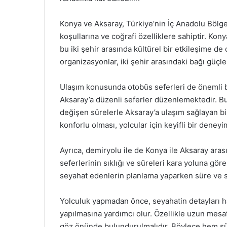
Konya ve Aksaray, Türkiye’nin İç Anadolu Bölges
koşullarına ve coğrafi özelliklere sahiptir. Kon
bu iki şehir arasında kültürel bir etkileşime de 
organizasyonlar, iki şehir arasındaki bağı güçl
Ulaşım konusunda otobüs seferleri de önemli bir
Aksaray’a düzenli seferler düzenlemektedir. Bu 
değişen sürelerle Aksaray’a ulaşım sağlayan b
konforlu olması, yolcular için keyifli bir deneyi
Ayrıca, demiryolu ile de Konya ile Aksaray ar
seferlerinin sıklığı ve süreleri kara yoluna gör
seyahat edenlerin planlama yaparken süre ve se
Yolculuk yapmadan önce, seyahatin detayları ha
yapılmasına yardımcı olur. Özellikle uzun mesa
göz önünde bulundurulmalıdır. Böylece hem sür