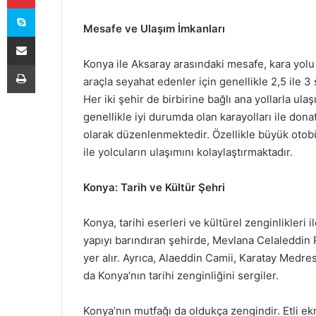
Skype
Mesafe ve Ulaşım İmkanları
E-Posta ile paylaş
Konya ile Aksaray arasındaki mesafe, kara yolu 
Yazdır
araçla seyahat edenler için genellikle 2,5 ile 3
Her iki şehir de birbirine bağlı ana yollarla ula
genellikle iyi durumda olan karayolları ile donat
olarak düzenlenmektedir. Özellikle büyük otobü
ile yolcuların ulaşımını kolaylaştırmaktadır.
Konya: Tarih ve Kültür Şehri
Konya, tarihi eserleri ve kültürel zenginlikleri 
yapıyı barındıran şehirde, Mevlana Celaleddin R
yer alır. Ayrıca, Alaeddin Camii, Karatay Medr
da Konya’nın tarihi zenginliğini sergiler.
Konya’nın mutfağı da oldukça zengindir. Etli ek