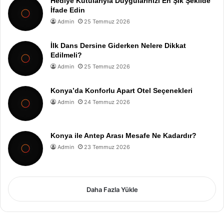
Hediye Kutularıyla Duygularınızı En Şık Şekilde
İfade Edin
Admin
25 Temmuz 2026
İlk Dans Dersine Giderken Nelere Dikkat
Edilmeli?
Admin
25 Temmuz 2026
Konya’da Konforlu Apart Otel Seçenekleri
Admin
24 Temmuz 2026
Konya ile Antep Arası Mesafe Ne Kadardır?
Admin
23 Temmuz 2026
Daha Fazla Yükle