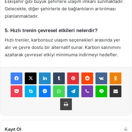
Eskişehir gibi büyük şehirlere ulaşım imkanı sunmaktadır.
Gelecekte, diğer şehirlerle de bağlantıların artırılması
planlanmaktadır.
5. Hızlı trenin çevresel etkileri nelerdir?
Hızlı trenler, karbonsuz ulaşım seçenekleri arasında yer
alır ve çevre dostu bir alternatif sunar. Karbon salınımını
azaltarak çevresel etkiyi minimuma indirmeyi hedefler.
Facebook
X
LinkedIn
Tumblr
Pinterest
Reddit
VKontakte
Odnok
Pocket
Skype
Messenger
WhatsApp
Telegram
Viber
Line
E-Posta ile payla
Yazdır
Kayıt Ol