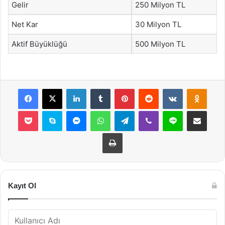
Gelir
250 Milyon TL
Net Kar
30 Milyon TL
Aktif Büyüklüğü
500 Milyon TL
Facebook
X
LinkedIn
Tumblr
Pinterest
Reddit
VKontakte
Odnok
Pocket
Skype
Messenger
WhatsApp
Telegram
Viber
Line
E-Posta ile payla
Yazdır
Kayıt Ol