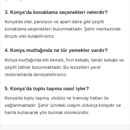
3. Konya’da konaklama seçenekleri nelerdir?
Konya’da otel, pansiyon ve apart daire gibi çeşitli
konaklama seçenekleri bulunmaktadır. Şehir merkezinde
birçok otel bulabilirsiniz.
4. Konya mutfağında ne tür yemekler vardır?
Konya mutfağında etli ekmek, fırın kebabı, tandır kebabı ve
çeşitli tatlılar bulunmaktadır. Bu lezzetleri yerel
restoranlarda deneyebilirsiniz.
5. Konya’da toplu taşıma nasıl işler?
Konya’da toplu taşıma, otobüs ve tramvay hatları ile
sağlanmaktadır. Şehir içindeki ulaşım oldukça kolaydır ve
harita kullanarak yön bulmak mümkündür.
Facebook
X
LinkedIn
Tumblr
Pinterest
Reddit
VKontakte
Odnok