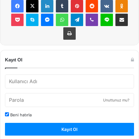
Pocket
Skype
Messenger
WhatsApp
Telegram
Viber
Line
E-Posta ile payla
Yazdır
Kayıt Ol
Unuttunuz mu?
Beni hatırla
Kayıt Ol