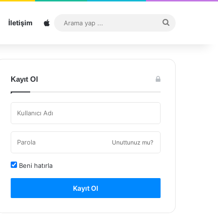
Sitemap
Arama
İletişim
yap
...
Kayıt Ol
Unuttunuz mu?
Beni hatırla
Kayıt Ol