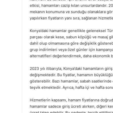
etkisi, hamamları cazip kılan unsurlardandır. 20
mekanın konumuna ve sunduğu olanaklara göre 
yapılırken fiyatların yanı sıra, sağlanan hizme
Konya’daki hamamlar genellikle geleneksel Tü
parçası olarak kese, sabun köpüğü ve masaj gibi
dahil olup olmamasına göre değişiklik gösterebi
grup indirimleri veya özel günler için kampany
alternatifleri değerlendirmek, daha ekonomik b
2023 yılı itibarıyla, Konya’daki hamamların giri
değişmektedir. Bu fiyatlar, hamamın büyüklüğün
gösterebilir. Bazı hamamlar, sabah saatlerinde 
teşvik etmektedir. Ayrıca, hafta içi ve hafta sonu 
Hizmetlerin kapsamı, hamam fiyatlarına doğruda
hamamlar sadece giriş ücreti alırken, diğeri ke
ücret talep edebilir. Bu nedenle, tercih ettiği