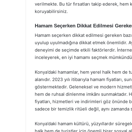
verilmekte. Bu tür fırsatları takip ederek, hem 
koruyabilirsiniz.
Hamam Seçerken Dikkat Edilmesi Gereke
Hamam seçerken dikkat edilmesi gereken bazı u
uyulup uyulmadığına dikkat etmek önemlidir. Ay
deneyimi de seçimde etkili faktörlerdir. İntern
inceleyerek, en iyi hamamı seçmek mümkündü
Konya’daki hamamlar, hem yerel halk hem de tur
alanıdır. 2023 yılı itibarıyla hamam fiyatları, 
göstermektedir. Geleneksel ve modern hizmetle
hem de ruhsal dinlenme imkânı sunmaktadır. H
fiyatları, hizmetleri ve indirimleri göz önünd
sadece bir temizlik ritüeli değil, aynı zamanda s
Konya’daki hamam kültürü, yüzyıllardır süregel
halk hem de turistler için önemli birer sosyal a