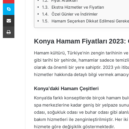
Fiyat Aralıkları
Skype
Ekstra Hizmetler ve Fiyatları
Özel Günler ve İndirimler
E-Posta ile paylaş
Hamam Seçerken Dikkat Edilmesi Gereke
Yazdır
Konya Hamam Fiyatları 2023: G
Hamam kültürü, Türkiye’nin zengin tarihinin ve 
gibi tarihi bir şehirde, hamamlar sadece temiz
olarak da önemli bir yere sahiptir. 2023 yılı it
hizmetler hakkında detaylı bilgi vermek amacıy
Konya’daki Hamam Çeşitleri
Konya’da farklı konseptlerde birçok hamam b
spa merkezlerine kadar geniş bir yelpaze sunul
odası, soğukluk odası ve buhar odası gibi alanl
bakım hizmetleri ile zenginleştirilmiştir. Her iki 
hizmete göre değişiklik göstermektedir.