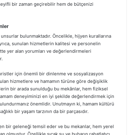
keyifli bir zaman geçirebilir hem de bütçenizi
nler
nsurlar bulunmaktadır. Öncelikle, hijyen kurallarına
rıca, sunulan hizmetlerin kalitesi ve personelin
ette yer alan yorumları ve değerlendirmeleri
r.
istler için önemli bir dinlenme ve sosyalizasyon
sunulan hizmetlere ve hamamın türüne göre değişiklik
rin bir arada sunulduğu bu mekânlar, hem fiziksel
amam deneyiminizi en iyi şekilde değerlendirmek için
e bulundurmanız önemlidir. Unutmayın ki, hamam kültürü
ağlıklı bir yaşam tarzının da bir parçasıdır.
en bir geleneği temsil eder ve bu mekanlar, hem yerel
lan olmuştur. Özellikle sıcak su ve buharın rahatlatıcı