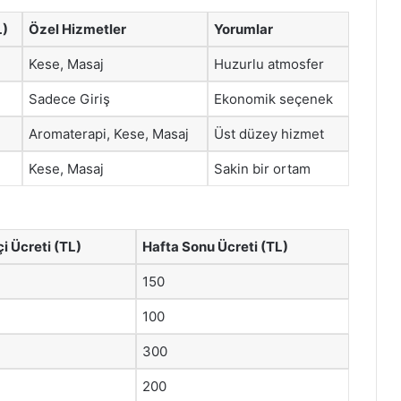
L)
Özel Hizmetler
Yorumlar
Kese, Masaj
Huzurlu atmosfer
Sadece Giriş
Ekonomik seçenek
Aromaterapi, Kese, Masaj
Üst düzey hizmet
Kese, Masaj
Sakin bir ortam
çi Ücreti (TL)
Hafta Sonu Ücreti (TL)
150
100
300
200