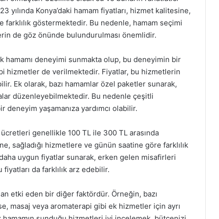
23 yılında Konya’daki hamam fiyatları, hizmet kalitesine,
farklılık göstermektedir. Bu nedenle, hamam seçimi
tlerin de göz önünde bulundurulması önemlidir.
rk hamamı deneyimi sunmakta olup, bu deneyimin bir
 hizmetler de verilmektedir. Fiyatlar, bu hizmetlerin
lir. Ek olarak, bazı hamamlar özel paketler sunarak,
alar düzenleyebilmektedir. Bu nedenle çeşitli
ir deneyim yaşamanıza yardımcı olabilir.
ş ücretleri genellikle 100 TL ile 300 TL arasında
e, sağladığı hizmetlere ve günün saatine göre farklılık
daha uygun fiyatlar sunarak, erken gelen misafirleri
fiyatları da farklılık arz edebilir.
n etki eden bir diğer faktördür. Örneğin, bazı
se, masaj veya aromaterapi gibi ek hizmetler için ayrı
niz hamamın sunduğu hizmetleri iyi incelemek, bütçenizi