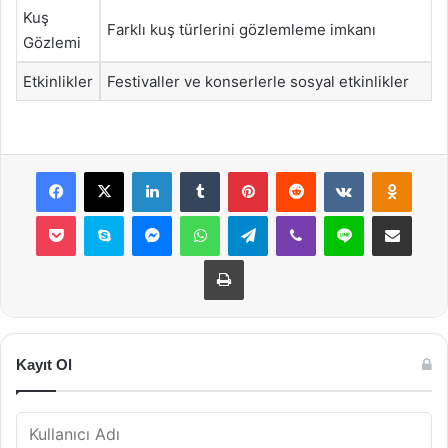
Kuş
Farklı kuş türlerini gözlemleme imkanı
Gözlemi
Etkinlikler
Festivaller ve konserlerle sosyal etkinlikler
Facebook
X
LinkedIn
Tumblr
Pinterest
Reddit
VKontakte
Odnok
Pocket
Skype
Messenger
WhatsApp
Telegram
Viber
Line
E-Posta ile payla
Yazdır
Kayıt Ol