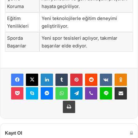
Koruma
hayata geçiriliyor.
Eğitim
Yeni teknolojilerle eğitim deneyimi
Yenilikleri
geliştiriliyor.
Sporda
Yeni spor tesisleri açılıyor, takımlar
Başarılar
başarılar elde ediyor.
Facebook
X
LinkedIn
Tumblr
Pinterest
Reddit
VKontakte
Odnok
Pocket
Skype
Messenger
WhatsApp
Telegram
Viber
Line
E-Posta ile payla
Yazdır
Kayıt Ol