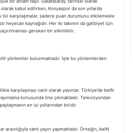
yük bir anlam taşır. Galatasaray, tarihsel olarak
i olarak kabul edilirken, Konyaspor da son yıllarda
u tür karşılaşmalar, sadece puan durumunu etkilemekle
ir heyecan kaynağıdır. Her iki takımın da galibiyet için
çırılmaması gereken bir etkinliktir.
şitli yöntemler bulunmaktadır. İşte bu yöntemlerden
likle karşılaşmayı canlı olarak yayınlar. Türkiye’de beIN
ı yayınlama konusunda öne çıkmaktadır. Televizyondan
aylaşmanın en iyi yollarından biridir.
lar aracılığıyla canlı yayın yapmaktadır. Örneğin, beIN