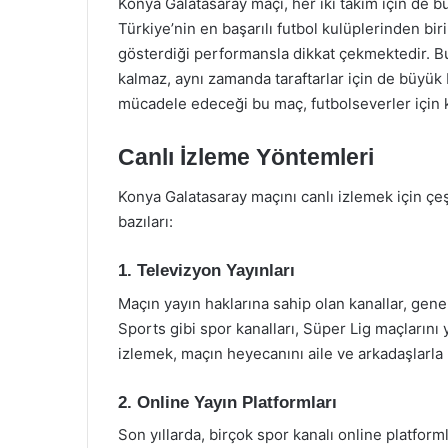
Konya Galatasaray maçı, her iki takım için de bü
Türkiye’nin en başarılı futbol kulüplerinden bir
gösterdiği performansla dikkat çekmektedir. B
kalmaz, aynı zamanda taraftarlar için de büyük b
mücadele edeceği bu maç, futbolseverler için ka
Canlı İzleme Yöntemleri
Konya Galatasaray maçını canlı izlemek için çe
bazıları:
1. Televizyon Yayınları
Maçın yayın haklarına sahip olan kanallar, genel
Sports gibi spor kanalları, Süper Lig maçların
izlemek, maçın heyecanını aile ve arkadaşlarla p
2. Online Yayın Platformları
Son yıllarda, birçok spor kanalı online platform