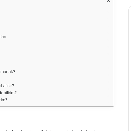
ları
nanacak?
 alınır?
ebilirim?
rim?