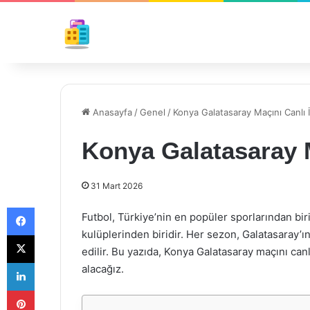
Anasayfa
/
Genel
/
Konya Galatasaray Maçını Canlı İ
Konya Galatasaray M
31 Mart 2026
Facebook
Futbol, Türkiye’nin en popüler sporlarından bir
kulüplerinden biridir. Her sezon, Galatasaray’ın
X
edilir. Bu yazıda, Konya Galatasaray maçını ca
LinkedIn
alacağız.
Pinterest