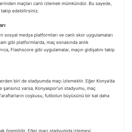
zerinden maçları canlı izlemek mümkündür. Bu sayede,
takip edebilirsiniz.
arı
in sosyal medya platformları ve canlı skor uygulamaları
ram gibi platformlarda, maç esnasında anlık
ıca, Flashscore gibi uygulamalar, maçın gidişatını takip
lerden biri de stadyumda maçı izlemektir. Eğer Konya’da
me şansınız varsa, Konyaspor’un stadyumu, maç
 Taraftarların coşkusu, futbolun büyüsünü bir kat daha
mak önemlidir. Eğer maçı stadyumda izlemeyi