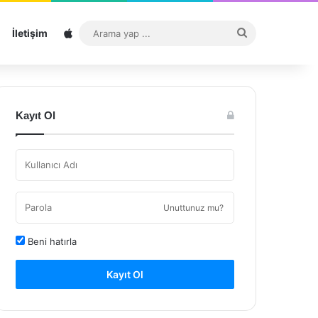
Sitemap
Arama
İletişim
yap
...
Kayıt Ol
Unuttunuz mu?
Beni hatırla
Kayıt Ol