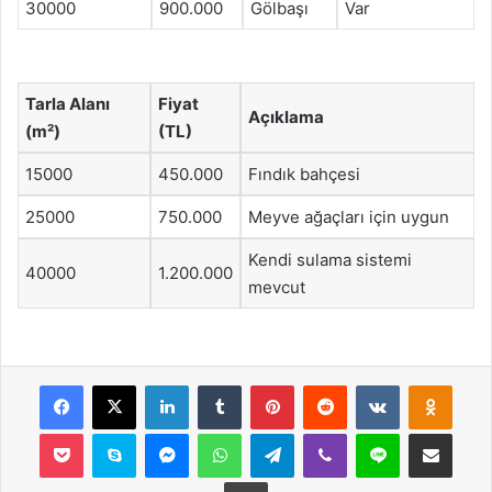
30000
900.000
Gölbaşı
Var
Tarla Alanı
Fiyat
Açıklama
(m²)
(TL)
15000
450.000
Fındık bahçesi
25000
750.000
Meyve ağaçları için uygun
Kendi sulama sistemi
40000
1.200.000
mevcut
Facebook
X
LinkedIn
Tumblr
Pinterest
Reddit
VKontakte
Odnok
Pocket
Skype
Messenger
WhatsApp
Telegram
Viber
Line
E-Posta ile payla
Yazdır