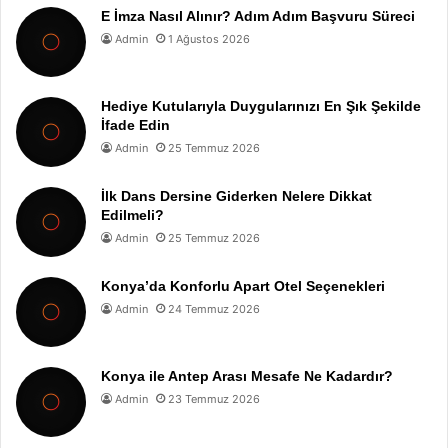
E İmza Nasıl Alınır? Adım Adım Başvuru Süreci
Admin
1 Ağustos 2026
Hediye Kutularıyla Duygularınızı En Şık Şekilde
İfade Edin
Admin
25 Temmuz 2026
İlk Dans Dersine Giderken Nelere Dikkat
Edilmeli?
Admin
25 Temmuz 2026
Konya’da Konforlu Apart Otel Seçenekleri
Admin
24 Temmuz 2026
Konya ile Antep Arası Mesafe Ne Kadardır?
Admin
23 Temmuz 2026