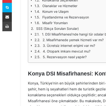
Konaklama Seçenekleri
Skype
Olanaklar ve Hizmetler
Konum ve Ulaşım
E-Posta ile paylaş
Fiyatlandırma ve Rezervasyon
Yazdır
Misafir Yorumları
SSS (Sıkça Sorulan Sorular)
1. DSI Misafirhanesi'nde hangi tür odalar
2. Misafirhanede yemek hizmeti var mı?
3. Ücretsiz internet erişimi var mı?
4. Otopark imkanı mevcut mu?
5. Rezervasyon nasıl yapılır?
Konya DSI Misafirhanesi: Kon
Konya, Türkiye’nin en büyük şehirlerinden biri ol
şehir, hem iş seyahatleri hem de turistik gezile
konaklama seçenekleri oldukça çeşitlidir; ancak 
Misafirhanesi öne çıkmaktadır. Bu makalede, D