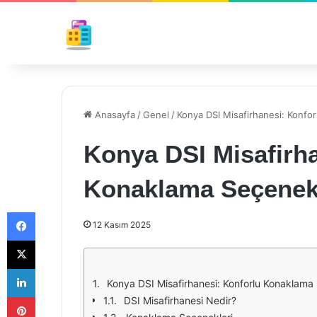
Anasayfa
/
Genel
/
Konya DSI Misafirhanesi: Konfo
Konya DSI Misafirha
Konaklama Seçenek
Facebook
12 Kasım 2025
X
LinkedIn
Konya DSI Misafirhanesi: Konforlu Konaklama
Pinterest
DSI Misafirhanesi Nedir?