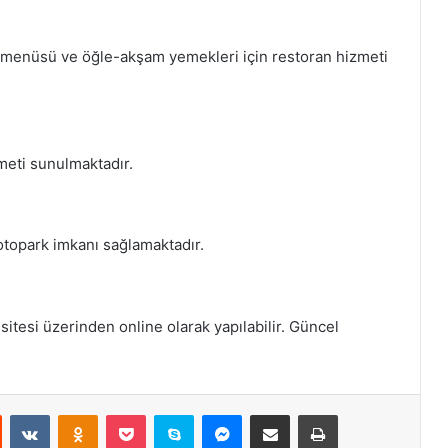
tı menüsü ve öğle-akşam yemekleri için restoran hizmeti
meti sunulmaktadır.
 otopark imkanı sağlamaktadır.
itesi üzerinden online olarak yapılabilir. Güncel
st
Reddit
VKontakte
Odnoklassniki
Pocket
Skype
Messenger
E-Posta ile paylaş
Yazdır