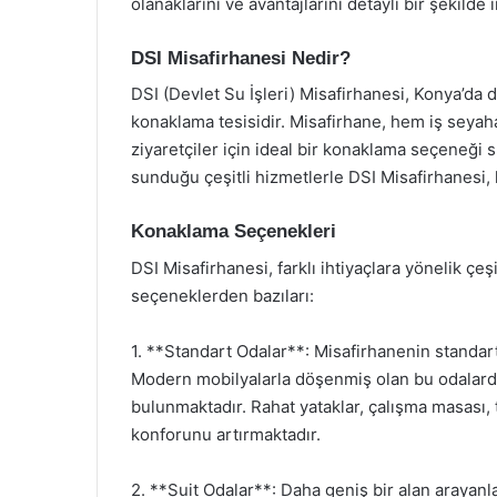
olanaklarını ve avantajlarını detaylı bir şekilde
DSI Misafirhanesi Nedir?
DSI (Devlet Su İşleri) Misafirhanesi, Konya’da d
konaklama tesisidir. Misafirhane, hem iş seyah
ziyaretçiler için ideal bir konaklama seçeneği 
sunduğu çeşitli hizmetlerle DSI Misafirhanesi, 
Konaklama Seçenekleri
DSI Misafirhanesi, farklı ihtiyaçlara yönelik çe
seçeneklerden bazıları:
1. **Standart Odalar**: Misafirhanenin standart o
Modern mobilyalarla döşenmiş olan bu odalarda,
bulunmaktadır. Rahat yataklar, çalışma masası, 
konforunu artırmaktadır.
2. **Suit Odalar**: Daha geniş bir alan arayanlar 