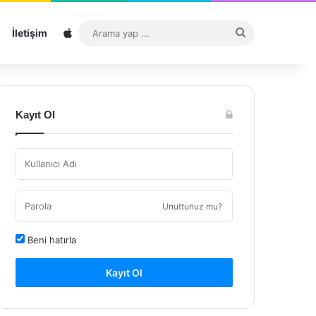
Sitemap
Arama
İletişim
yap
...
Kayıt Ol
Unuttunuz mu?
Beni hatırla
Kayıt Ol