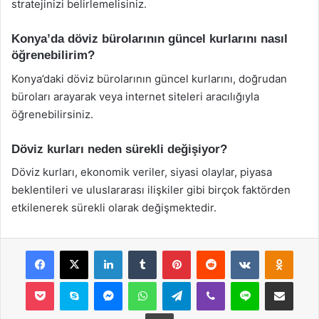
stratejinizi belirlemelisiniz.
Konya’da döviz bürolarının güncel kurlarını nasıl
öğrenebilirim?
Konya’daki döviz bürolarının güncel kurlarını, doğrudan
büroları arayarak veya internet siteleri aracılığıyla
öğrenebilirsiniz.
Döviz kurları neden sürekli değişiyor?
Döviz kurları, ekonomik veriler, siyasi olaylar, piyasa
beklentileri ve uluslararası ilişkiler gibi birçok faktörden
etkilenerek sürekli olarak değişmektedir.
Facebook
X
LinkedIn
Tumblr
Pinterest
Reddit
VKontakte
Odnok
Pocket
Skype
Messenger
WhatsApp
Telegram
Viber
Line
E-Posta ile payla
Yazdır