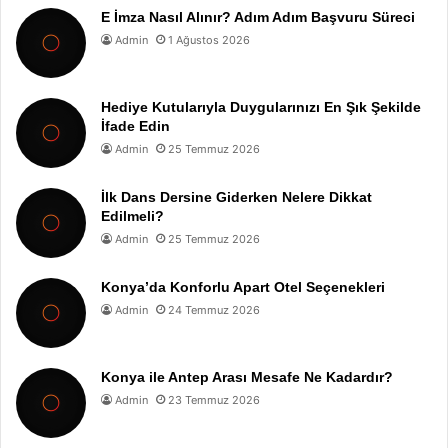
E İmza Nasıl Alınır? Adım Adım Başvuru Süreci
Admin
1 Ağustos 2026
Hediye Kutularıyla Duygularınızı En Şık Şekilde
İfade Edin
Admin
25 Temmuz 2026
İlk Dans Dersine Giderken Nelere Dikkat
Edilmeli?
Admin
25 Temmuz 2026
Konya’da Konforlu Apart Otel Seçenekleri
Admin
24 Temmuz 2026
Konya ile Antep Arası Mesafe Ne Kadardır?
Admin
23 Temmuz 2026