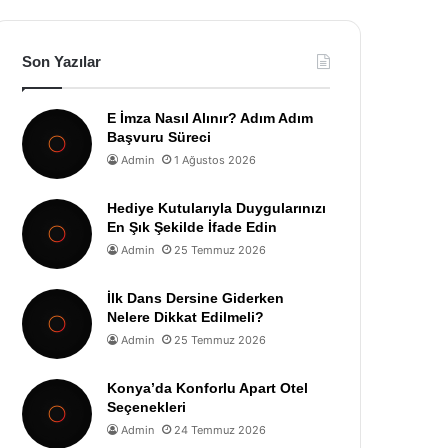
Son Yazılar
E İmza Nasıl Alınır? Adım Adım
Başvuru Süreci
Admin
1 Ağustos 2026
Hediye Kutularıyla Duygularınızı
En Şık Şekilde İfade Edin
Admin
25 Temmuz 2026
İlk Dans Dersine Giderken
Nelere Dikkat Edilmeli?
Admin
25 Temmuz 2026
Konya’da Konforlu Apart Otel
Seçenekleri
Admin
24 Temmuz 2026