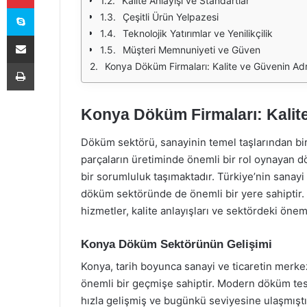
Kalite Anlayışı ve Standartlar
Skype
Çeşitli Ürün Yelpazesi
Teknolojik Yatırımlar ve Yenilikçilik
E-Posta ile paylaş
Müşteri Memnuniyeti ve Güven
Yazdır
Konya Döküm Firmaları: Kalite ve Güvenin Adr
Konya Döküm Firmaları: Kalit
Döküm sektörü, sanayinin temel taşlarından biri
parçaların üretiminde önemli bir rol oynayan d
bir sorumluluk taşımaktadır. Türkiye’nin sanayi
döküm sektöründe de önemli bir yere sahiptir
hizmetler, kalite anlayışları ve sektördeki önemi
Konya Döküm Sektörünün Gelişimi
Konya, tarih boyunca sanayi ve ticaretin merke
önemli bir geçmişe sahiptir. Modern döküm tesi
hızla gelişmiş ve bugünkü seviyesine ulaşmıştı