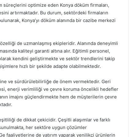
küm süreçlerini optimize eden Konya döküm firmaları,
ini artırmaktadır. Bu durum, sektördeki firmaların
bulunarak, Konya’yı döküm alanında bir cazibe merkezi
özelliği de uzmanlaşmış ekipleridir. Alanında deneyimli
sında kaliteyi garanti altına alır. Eğitimli personel,
larak kendini geliştirmekte ve sektör trendlerini takip
şimlere hızlı bir şekilde adapte olabilmektedir.
ine ve sürdürülebilirliğe de önem vermektedir. Geri
si, enerji verimliliği ve çevre koruma öncelikli hedefler
manın imajını güçlendirmekte hem de müşterilerin çevre
tadır.
iliği de dikkat çekicidir. Çeşitli alaşımlar ve farklı
i sunulmakta, her sektöre uygun çözümler
-Ge faaliyetlerine de yatırım yaparak yenilikçi ürünlerin