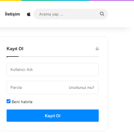
Sitemap
Arama
İletişim
yap
...
Kayıt Ol
Unuttunuz mu?
Beni hatırla
Kayıt Ol