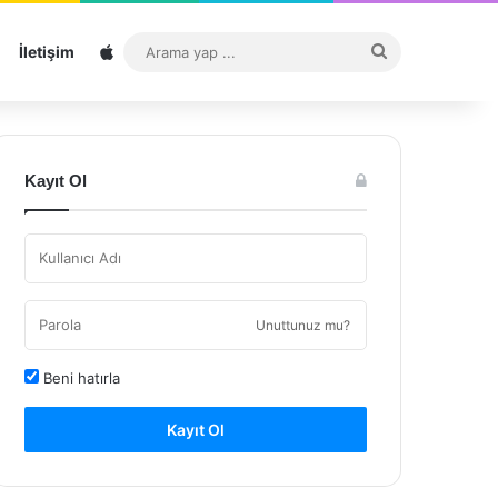
Sitemap
Arama
İletişim
yap
...
Kayıt Ol
Unuttunuz mu?
Beni hatırla
Kayıt Ol