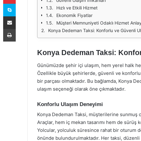
Güvenli Ulaşım İmkanları
Skype
Hızlı ve Etkili Hizmet
Ekonomik Fiyatlar
E-Posta ile paylaş
Müşteri Memnuniyeti Odaklı Hizmet Anlay
Yazdır
Konya Dedeman Taksi: Konforlu ve Güvenli U
Konya Dedeman Taksi: Konfor
Günümüzde şehir içi ulaşım, hem yerel halk hem 
Özellikle büyük şehirlerde, güvenli ve konforl
bir parçası olmaktadır. Bu bağlamda, Konya De
ulaşım seçeneği olarak öne çıkmaktadır.
Konforlu Ulaşım Deneyimi
Konya Dedeman Taksi, müşterilerine sunmuş old
Araçlar, hem iç mekan tasarımı hem de sürüş kon
Yolcular, yolculuk süresince rahat bir oturum d
önünde bulundurulmaktadır. Her taksi, düzenli 