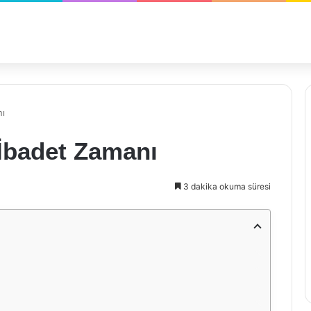
nı
İbadet Zamanı
3 dakika okuma süresi