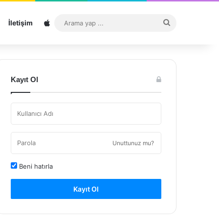
Sitemap
Arama
İletişim
yap
...
Kayıt Ol
Unuttunuz mu?
Beni hatırla
Kayıt Ol