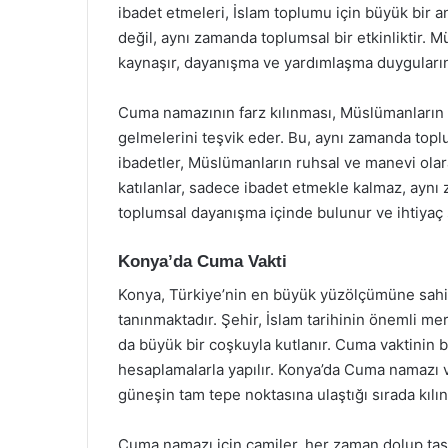
ibadet etmeleri, İslam toplumu için büyük bir a
değil, aynı zamanda toplumsal bir etkinliktir. M
kaynaşır, dayanışma ve yardımlaşma duygularını 
Cuma namazının farz kılınması, Müslümanların s
gelmelerini teşvik eder. Bu, aynı zamanda toplu
ibadetler, Müslümanların ruhsal ve manevi ol
katılanlar, sadece ibadet etmekle kalmaz, aynı 
toplumsal dayanışma içinde bulunur ve ihtiyaç
Konya’da Cuma Vakti
Konya, Türkiye’nin en büyük yüzölçümüne sahip il
tanınmaktadır. Şehir, İslam tarihinin önemli me
da büyük bir coşkuyla kutlanır. Cuma vaktinin b
hesaplamalarla yapılır. Konya’da Cuma namazı va
güneşin tam tepe noktasına ulaştığı sırada kılını
Cuma namazı için camiler, her zaman dolup taşa