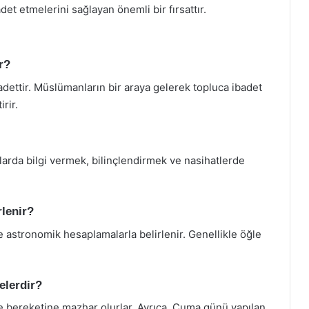
adet etmelerini sağlayan önemli bir fırsattır.
r?
adettir. Müslümanların bir araya gelerek topluca ibadet
rir.
arda bilgi vermek, bilinçlendirmek ve nasihatlerde
rlenir?
 astronomik hesaplamalarla belirlenir. Genellikle öğle
elerdir?
e bereketine mazhar olurlar. Ayrıca, Cuma günü yapılan