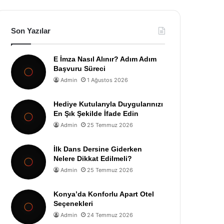
Son Yazılar
E İmza Nasıl Alınır? Adım Adım
Başvuru Süreci
Admin
1 Ağustos 2026
Hediye Kutularıyla Duygularınızı
En Şık Şekilde İfade Edin
Admin
25 Temmuz 2026
İlk Dans Dersine Giderken
Nelere Dikkat Edilmeli?
Admin
25 Temmuz 2026
Konya’da Konforlu Apart Otel
Seçenekleri
Admin
24 Temmuz 2026