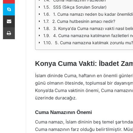
Skype
SSS (Sıkça Sorulan Sorular)
1. Cuma namazı neden bu kadar önemlidi
E-Posta ile paylaş
2. Cuma hutbesinin amacı nedir?
Yazdır
3. Konya'da Cuma namazı vakti nasıl belir
4. Cuma namazına katılmanın faziletleri n
5. Cuma namazına katılmak zorunlu mu
Konya Cuma Vakti: İbadet Za
İslam dininde Cuma, haftanın en önemli günleri
günü olmanın ötesinde, toplumsal bir dayanışm
Konya’da Cuma vaktinin önemi, Cuma namazının f
üzerinde duracağız.
Cuma Namazının Önemi
Cuma namazı, İslam dininin beş temel şartından 
Cuma namazının farz olduğu belirtilmiştir. Mü