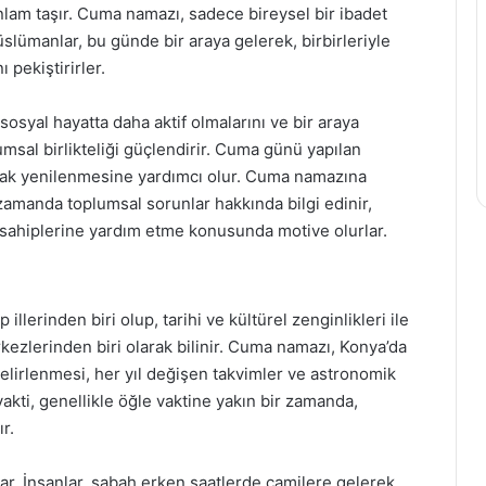
nlam taşır. Cuma namazı, sadece bireysel bir ibadet
üslümanlar, bu günde bir araya gelerek, birbirleriyle
pekiştirirler.
osyal hayatta daha aktif olmalarını ve bir araya
msal birlikteliği güçlendirir. Cuma günü yapılan
arak yenilenmesine yardımcı olur. Cuma namazına
zamanda toplumsal sorunlar hakkında bilgi edinir,
 sahiplerine yardım etme konusunda motive olurlar.
lerinden biri olup, tarihi ve kültürel zenginlikleri ile
rkezlerinden biri olarak bilinir. Cuma namazı, Konya’da
elirlenmesi, her yıl değişen takvimler ve astronomik
kti, genellikle öğle vaktine yakın bir zamanda,
r.
r. İnsanlar, sabah erken saatlerde camilere gelerek,