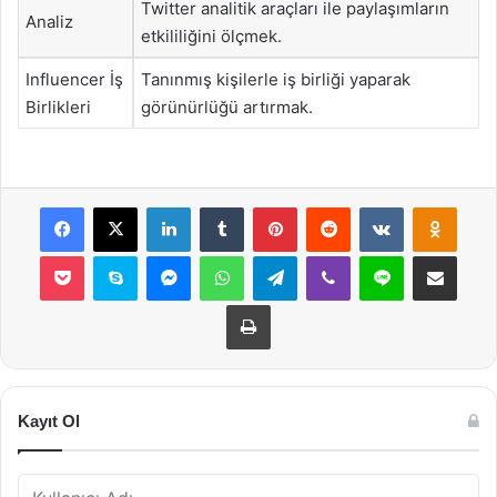
Twitter analitik araçları ile paylaşımların
Analiz
etkililiğini ölçmek.
Influencer İş
Tanınmış kişilerle iş birliği yaparak
Birlikleri
görünürlüğü artırmak.
Facebook
X
LinkedIn
Tumblr
Pinterest
Reddit
VKontakte
Odnok
Pocket
Skype
Messenger
WhatsApp
Telegram
Viber
Line
E-Posta ile payla
Yazdır
Kayıt Ol