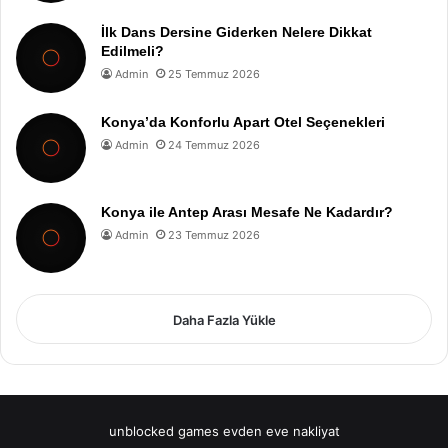
İlk Dans Dersine Giderken Nelere Dikkat
Edilmeli?
Admin
25 Temmuz 2026
Konya’da Konforlu Apart Otel Seçenekleri
Admin
24 Temmuz 2026
Konya ile Antep Arası Mesafe Ne Kadardır?
Admin
23 Temmuz 2026
Daha Fazla Yükle
unblocked games
evden eve nakliyat