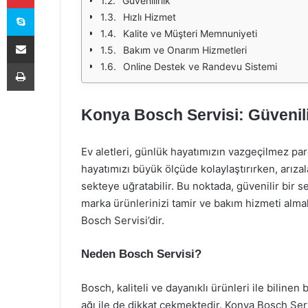
Güvenilirlik
Skype
Hızlı Hizmet
Kalite ve Müşteri Memnuniyeti
E-Posta ile paylaş
Bakım ve Onarım Hizmetleri
Yazdır
Online Destek ve Randevu Sistemi
Konya Bosch Servisi: Güvenili
Ev aletleri, günlük hayatımızın vazgeçilmez par
hayatımızı büyük ölçüde kolaylaştırırken, arız
sekteye uğratabilir. Bu noktada, güvenilir bir 
marka ürünlerinizi tamir ve bakım hizmeti almak
Bosch Servisi’dir.
Neden Bosch Servisi?
Bosch, kaliteli ve dayanıklı ürünleri ile bilinen
ağı ile de dikkat çekmektedir. Konya Bosch Ser