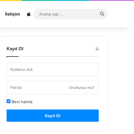
Sitemap
Arama
İletişim
yap
...
Kayıt Ol
Unuttunuz mu?
Beni hatırla
Kayıt Ol