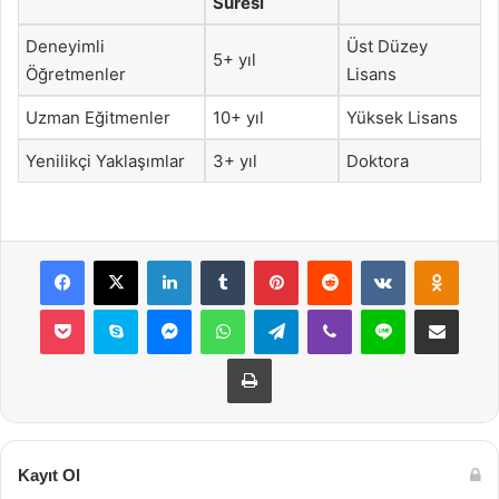
Süresi
Deneyimli
Üst Düzey
5+ yıl
Öğretmenler
Lisans
Uzman Eğitmenler
10+ yıl
Yüksek Lisans
Yenilikçi Yaklaşımlar
3+ yıl
Doktora
Facebook
X
LinkedIn
Tumblr
Pinterest
Reddit
VKontakte
Odnok
Pocket
Skype
Messenger
WhatsApp
Telegram
Viber
Line
E-Posta ile payla
Yazdır
Kayıt Ol