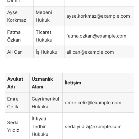
Demir
Ayşe
Medeni
ayse.korkmaz@example.com
Korkmaz
Hukuk
Fatma
Ticaret
fatma.ozkan@example.com
Özkan
Hukuku
Ali Can
İş Hukuku
ali.can@example.com
Avukat
Uzmanlık
İletişim
Adı
Alanı
Emre
Gayrimenkul
emre.celik@example.com
Çelik
Hukuku
İhtiyati
Seda
Tedbir
seda.yildiz@example.com
Yıldız
Hukuku