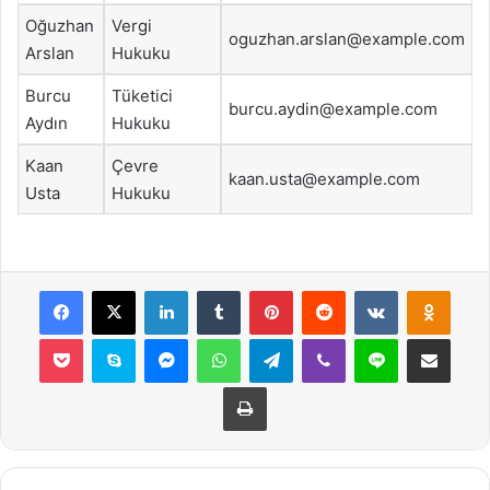
Oğuzhan
Vergi
oguzhan.arslan@example.com
Arslan
Hukuku
Burcu
Tüketici
burcu.aydin@example.com
Aydın
Hukuku
Kaan
Çevre
kaan.usta@example.com
Usta
Hukuku
Facebook
X
LinkedIn
Tumblr
Pinterest
Reddit
VKontakte
Odnok
Pocket
Skype
Messenger
WhatsApp
Telegram
Viber
Line
E-Posta ile payla
Yazdır