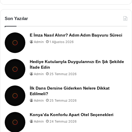
Son Yazılar
E İmza Nasıl Alınır? Adım Adım Başvuru Süreci
Admin
1 Ağustos 2026
Hediye Kutularıyla Duygularınızı En Şık Şekilde
İfade Edin
Admin
25 Temmuz 2026
İlk Dans Dersine Giderken Nelere Dikkat
Edilmeli?
Admin
25 Temmuz 2026
Konya’da Konforlu Apart Otel Seçenekleri
Admin
24 Temmuz 2026