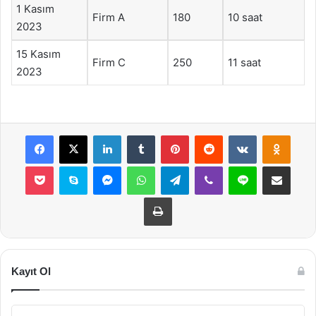
1 Kasım
Firm A
180
10 saat
2023
15 Kasım
Firm C
250
11 saat
2023
Facebook
X
LinkedIn
Tumblr
Pinterest
Reddit
VKontakte
Odnok
Pocket
Skype
Messenger
WhatsApp
Telegram
Viber
Line
E-Posta ile payla
Yazdır
Kayıt Ol