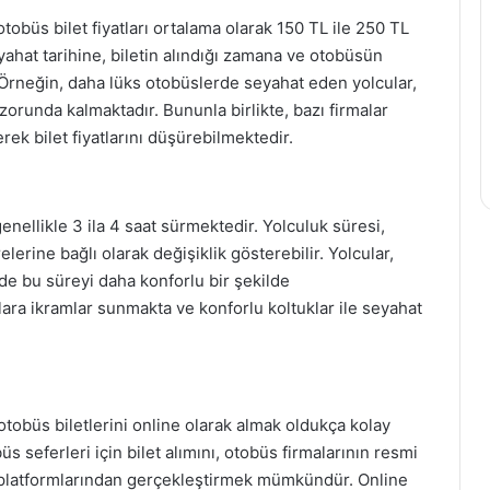
otobüs bilet fiyatları ortalama olarak 150 TL ile 250 TL
yahat tarihine, biletin alındığı zamana ve otobüsün
. Örneğin, daha lüks otobüslerde seyahat eden yolcular,
zorunda kalmaktadır. Bununla birlikte, bazı firmalar
k bilet fiyatlarını düşürebilmektedir.
nellikle 3 ila 4 saat sürmektedir. Yolculuk süresi,
erine bağlı olarak değişiklik gösterebilir. Yolcular,
e bu süreyi daha konforlu bir şekilde
lara ikramlar sunmakta ve konforlu koltuklar ile seyahat
tobüs biletlerini online olarak almak oldukça kolay
s seferleri için bilet alımını, otobüs firmalarının resmi
ış platformlarından gerçekleştirmek mümkündür. Online