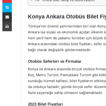
Skype
E-Posta ile paylaş
Konya Ankara Otobüs Bilet Fiy
Yazdır
Türkiye’nin önemli şehirlerinden biri olan Konya,
Ankara ise siyasi ve ekonomik açıdan ülkenin kal
hem yerli hem de yabancı turistler için büyük bi
Ankara arasındaki otobüs bilet fiyatları, sefer s
bağlı olarak değişiklik göstermektedir.
Otobüs Seferleri ve Firmalar
Konya ile Ankara arasında birçok otobüs firması
Koç, Metro Turizm, Pamukkale Turizm gibi köklü
sunduğu hizmet kalitesi, bilet fiyatlarını etkiley
da oldukça fazladır; günde birçok sefer düzen
fazla seçeneğe sahip olmasını sağlamaktadır.
2023 Bilet Fiyatları