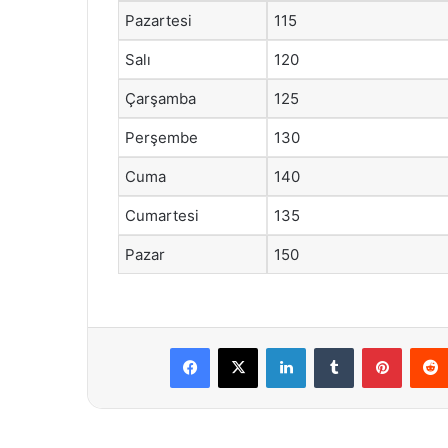
Pazartesi
115
Salı
120
Çarşamba
125
Perşembe
130
Cuma
140
Cumartesi
135
Pazar
150
Facebook
X
LinkedIn
Tumblr
Pintere