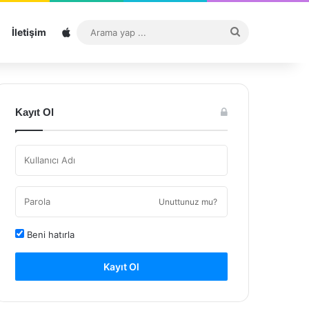
Sitemap
Arama
İletişim
yap
...
Kayıt Ol
Unuttunuz mu?
Beni hatırla
Kayıt Ol