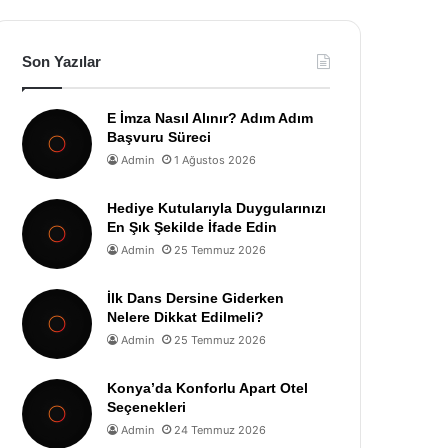
Son Yazılar
E İmza Nasıl Alınır? Adım Adım
Başvuru Süreci
Admin
1 Ağustos 2026
Hediye Kutularıyla Duygularınızı
En Şık Şekilde İfade Edin
Admin
25 Temmuz 2026
İlk Dans Dersine Giderken
Nelere Dikkat Edilmeli?
Admin
25 Temmuz 2026
Konya’da Konforlu Apart Otel
Seçenekleri
Admin
24 Temmuz 2026