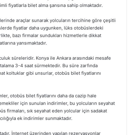
mli fiyatlarla bilet alma şansına sahip olmaktadır.
elerinde araçlar sunarak yolcuların tercihine göre çeşitli
lerde fiyatlar daha uygunken, lüks otobüslerdeki
likte, bazı firmalar sundukları hizmetlerle dikkat
yatlarına yansımaktadır.
olculuk süreleridir. Konya ile Ankara arasındaki mesafe
rtalama 3-4 saat sürmektedir. Bu süre zarfında
t koltuklar gibi unsurlar, otobüs bilet fiyatlarını
r, otobüs bilet fiyatlarını daha da cazip hale
emekliler için sunulan indirimler, bu yolcuların seyahat
büs firmaları, sık seyahat eden yolcular için sadakat
ılığıyla ek indirimler sunmaktadır.
tadır. İnternet üzerinden yapılan rezervasyonlar