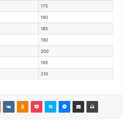
175
180
185
190
200
195
210
st
Reddit
VKontakte
Odnoklassniki
Pocket
Skype
Messenger
E-Posta ile paylaş
Yazdır