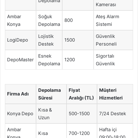
Depolama
Kamerası
Ambar
Soğuk
Ateş Alarm
800
Konya
Depolama
Sistemi
Lojistik
Güvenlik
LogiDepo
1500
Destek
Personeli
Esnek
Sigortalı
DepoMaster
1200
Depolama
Güvenlik
Depolama
Fiyat
Müşteri
Firma Adı
Süresi
Aralığı (TL)
Hizmetleri
Kısa &
Konya Depo
500-1500
7/24 Destek
Uzun
Ambar
Hafta içi
Kısa
700-1200
Konya
09:00-18:00