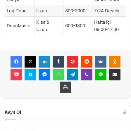
LogiDepo
Uzun
800-2000
7/24 Destek
Kısa &
Hafta içi
DepoMaster
600-1800
Uzun
09:00-17:00
Facebook
X
LinkedIn
Tumblr
Pinterest
Reddit
VKontakte
Odnok
Pocket
Skype
Messenger
WhatsApp
Telegram
Viber
Line
E-Posta ile payla
Yazdır
Kayıt Ol