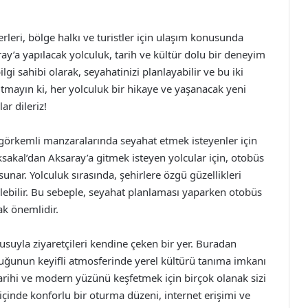
leri, bölge halkı ve turistler için ulaşım konusunda
ay’a yapılacak yolculuk, tarih ve kültür dolu bir deneyim
gi sahibi olarak, seyahatinizi planlayabilir ve bu iki
utmayın ki, her yolculuk bir hikaye ve yaşanacak yeni
ar dileriz!
 görkemli manzaralarında seyahat etmek isteyenler için
ksakal’dan Aksaray’a gitmek isteyen yolcular için, otobüs
unar. Yolculuk sırasında, şehirlere özgü güzellikleri
dilebilir. Bu sebeple, seyahat planlaması yaparken otobüs
ak önemlidir.
okusuyla ziyaretçileri kendine çeken bir yer. Buradan
luğunun keyifli atmosferinde yerel kültürü tanıma imkanı
tarihi ve modern yüzünü keşfetmek için birçok olanak sizi
içinde konforlu bir oturma düzeni, internet erişimi ve