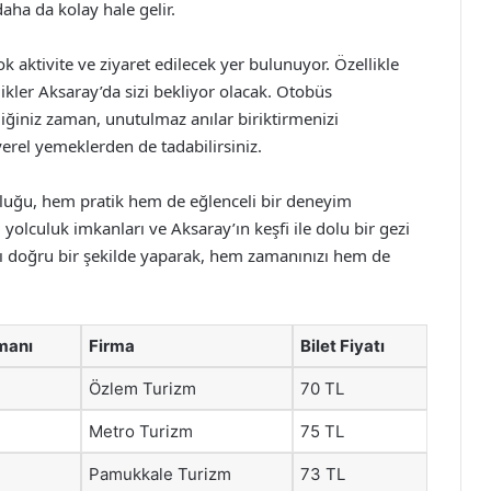
aha da kolay hale gelir.
k aktivite ve ziyaret edilecek yer bulunuyor. Özellikle
likler Aksaray’da sizi bekliyor olacak. Otobüs
ğiniz zaman, unutulmaz anılar biriktirmenizi
yerel yemeklerden de tadabilirsiniz.
luğu, hem pratik hem de eğlenceli bir deneyim
yolculuk imkanları ve Aksaray’ın keşfi ile dolu bir gezi
zı doğru bir şekilde yaparak, hem zamanınızı hem de
manı
Firma
Bilet Fiyatı
Özlem Turizm
70 TL
Metro Turizm
75 TL
Pamukkale Turizm
73 TL