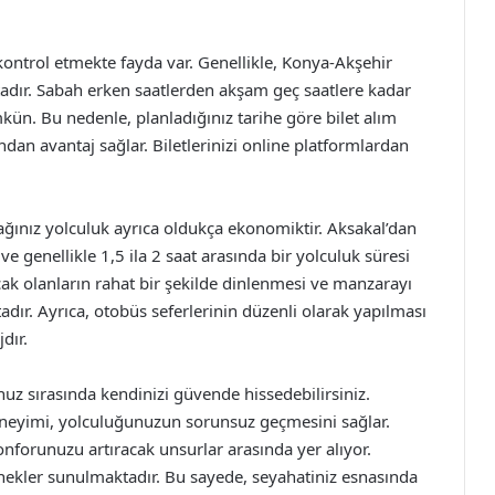
kontrol etmekte fayda var. Genellikle, Konya-Akşehir
ktadır. Sabah erken saatlerden akşam geç saatlere kadar
ün. Bu nedenle, planladığınız tarihe göre bilet alım
an avantaj sağlar. Biletlerinizi online platformlardan
ğınız yolculuk ayrıca oldukça ekonomiktir. Aksakal’dan
ve genellikle 1,5 ila 2 saat arasında bir yolculuk süresi
ak olanların rahat bir şekilde dinlenmesi ve manzarayı
dır. Ayrıca, otobüs seferlerinin düzenli olarak yapılması
dır.
uz sırasında kendinizi güvende hissedebilirsiniz.
eneyimi, yolculuğunuzun sorunsuz geçmesini sağlar.
nforunuzu artıracak unsurlar arasında yer alıyor.
çenekler sunulmaktadır. Bu sayede, seyahatiniz esnasında