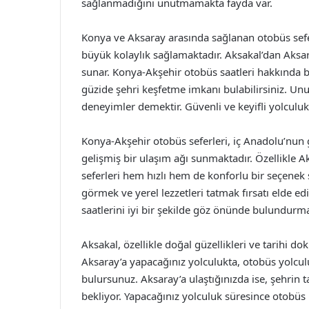
sağlanmadığını unutmamakta fayda var.
Konya ve Aksaray arasında sağlanan otobüs sefer
büyük kolaylık sağlamaktadır. Aksakal’dan Aksar
sunar. Konya-Akşehir otobüs saatleri hakkında bil
güzide şehri keşfetme imkanı bulabilirsiniz. Un
deneyimler demektir. Güvenli ve keyifli yolculukl
Konya-Akşehir otobüs seferleri, iç Anadolu’nun
gelişmiş bir ulaşım ağı sunmaktadır. Özellikle A
seferleri hem hızlı hem de konforlu bir seçenek s
görmek ve yerel lezzetleri tatmak fırsatı elde e
saatlerini iyi bir şekilde göz önünde bulundurm
Aksakal, özellikle doğal güzellikleri ve tarihi d
Aksaray’a yapacağınız yolculukta, otobüs yolcu
bulursunuz. Aksaray’a ulaştığınızda ise, şehrin 
bekliyor. Yapacağınız yolculuk süresince otobüs 