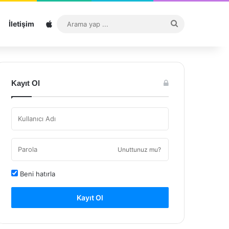
Sitemap
Arama
İletişim
yap
...
Kayıt Ol
Unuttunuz mu?
Beni hatırla
Kayıt Ol