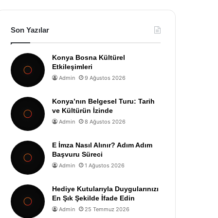
Son Yazılar
Konya Bosna Kültürel
Etkileşimleri
Admin
9 Ağustos 2026
Konya’nın Belgesel Turu: Tarih
ve Kültürün İzinde
Admin
8 Ağustos 2026
E İmza Nasıl Alınır? Adım Adım
Başvuru Süreci
Admin
1 Ağustos 2026
Hediye Kutularıyla Duygularınızı
En Şık Şekilde İfade Edin
Admin
25 Temmuz 2026