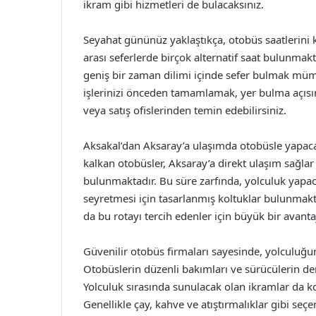
ikram gibi hizmetleri de bulacaksınız.
Seyahat gününüz yaklaştıkça, otobüs saatlerini 
arası seferlerde birçok alternatif saat bulunma
geniş bir zaman dilimi içinde sefer bulmak mümk
işlerinizi önceden tamamlamak, yer bulma açısınd
veya satış ofislerinden temin edebilirsiniz.
Aksakal’dan Aksaray’a ulaşımda otobüsle yapaca
kalkan otobüsler, Aksaray’a direkt ulaşım sağlar 
bulunmaktadır. Bu süre zarfında, yolculuk yapac
seyretmesi için tasarlanmış koltuklar bulunmakta
da bu rotayı tercih edenler için büyük bir avantaj
Güvenilir otobüs firmaları sayesinde, yolculuğun
Otobüslerin düzenli bakımları ve sürücülerin d
Yolculuk sırasında sunulacak olan ikramlar da ko
Genellikle çay, kahve ve atıştırmalıklar gibi se