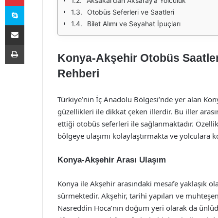
Aksakal'dan Aksaray’a Yolculuk
Skype
Otobüs Seferleri ve Saatleri
Bilet Alımı ve Seyahat İpuçları
E-Posta ile paylaş
Yazdır
Konya-Akşehir Otobüs Saatler
Rehberi
Türkiye’nin İç Anadolu Bölgesi’nde yer alan Konya
güzellikleri ile dikkat çeken illerdir. Bu iller ara
ettiği otobüs seferleri ile sağlanmaktadır. Özell
bölgeye ulaşımı kolaylaştırmakta ve yolculara k
Konya-Akşehir Arası Ulaşım
Konya ile Akşehir arasındaki mesafe yaklaşık ol
sürmektedir. Akşehir, tarihi yapıları ve muhteşe
Nasreddin Hoca’nın doğum yeri olarak da ünlüdür