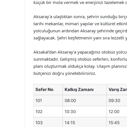
küçük bir mola vermek ve enerjinizi tazelemek d
Aksaray’a ulaştıktan sonra, şehrin sunduğu birço
tarihi mekanlar, mimari yapılar ve kültürel etkin
yolculuğunun ardından Aksaray şehrinde geçirdi
sağlayacak. Şehri keşfetmenin yanı sıra lezzetli 
Aksakal’dan Aksaray’a yapacağınız otobüs yolcu
sunmaktadır. Gelişmiş otobüs seferleri, konforlu 
planı oluşturmak oldukça kolay. Ulaşım planını
bütçenizi doğru yönetebilirsiniz.
Sefer No
Kalkış Zamanı
Varış Za
101
08:00
09:30
102
10:30
12:00
103
14:15
15:45