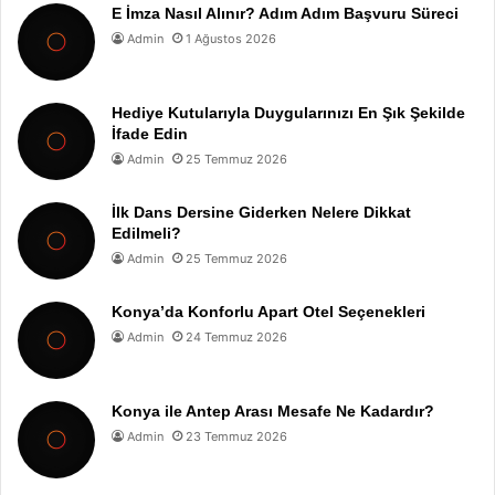
E İmza Nasıl Alınır? Adım Adım Başvuru Süreci
Admin
1 Ağustos 2026
Hediye Kutularıyla Duygularınızı En Şık Şekilde
İfade Edin
Admin
25 Temmuz 2026
İlk Dans Dersine Giderken Nelere Dikkat
Edilmeli?
Admin
25 Temmuz 2026
Konya’da Konforlu Apart Otel Seçenekleri
Admin
24 Temmuz 2026
Konya ile Antep Arası Mesafe Ne Kadardır?
Admin
23 Temmuz 2026