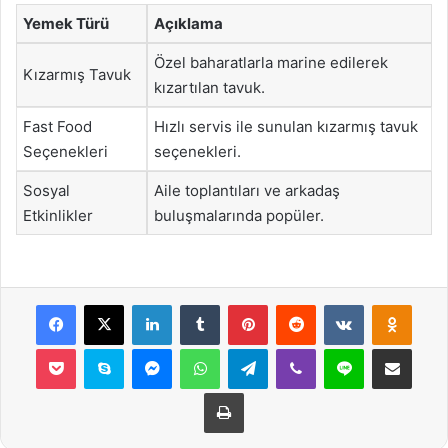
Yemek Türü
Açıklama
Özel baharatlarla marine edilerek
Kızarmış Tavuk
kızartılan tavuk.
Fast Food
Hızlı servis ile sunulan kızarmış tavuk
Seçenekleri
seçenekleri.
Sosyal
Aile toplantıları ve arkadaş
Etkinlikler
buluşmalarında popüler.
Facebook
X
LinkedIn
Tumblr
Pinterest
Reddit
VKontakte
Odnok
Pocket
Skype
Messenger
WhatsApp
Telegram
Viber
Line
E-Posta ile payla
Yazdır