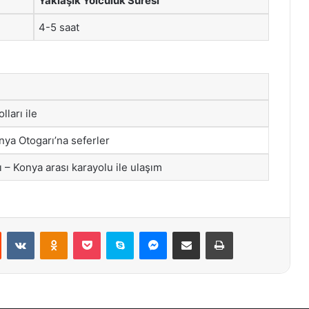
Yaklaşık Yolculuk Süresi
4-5 saat
ları ile
nya Otogarı’na seferler
 – Konya arası karayolu ile ulaşım
st
Reddit
VKontakte
Odnoklassniki
Pocket
Skype
Messenger
E-Posta ile paylaş
Yazdır