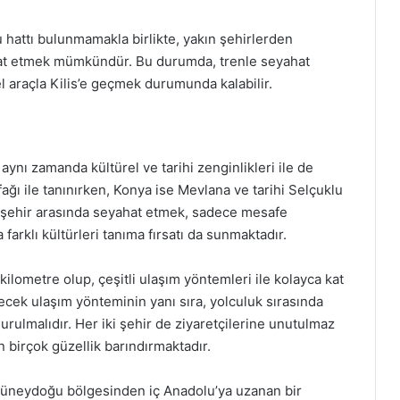
 hattı bulunmamakla birlikte, yakın şehirlerden
hat etmek mümkündür. Bu durumda, trenle seyahat
l araçla Kilis’e geçmek durumunda kalabilir.
aynı zamanda kültürel ve tarihi zenginlikleri ile de
tfağı ile tanınırken, Konya ise Mevlana ve tarihi Selçuklu
ki şehir arasında seyahat etmek, sadece mesafe
arklı kültürleri tanıma fırsatı da sunmaktadır.
kilometre olup, çeşitli ulaşım yöntemleri ile kolayca kat
ecek ulaşım yönteminin yanı sıra, yolculuk sırasında
rulmalıdır. Her iki şehir de ziyaretçilerine unutulmaz
birçok güzellik barındırmaktadır.
n güneydoğu bölgesinden iç Anadolu’ya uzanan bir