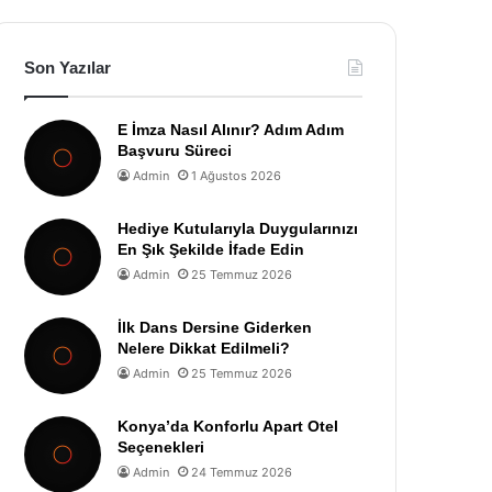
Son Yazılar
E İmza Nasıl Alınır? Adım Adım
Başvuru Süreci
Admin
1 Ağustos 2026
Hediye Kutularıyla Duygularınızı
En Şık Şekilde İfade Edin
Admin
25 Temmuz 2026
İlk Dans Dersine Giderken
Nelere Dikkat Edilmeli?
Admin
25 Temmuz 2026
Konya’da Konforlu Apart Otel
Seçenekleri
Admin
24 Temmuz 2026