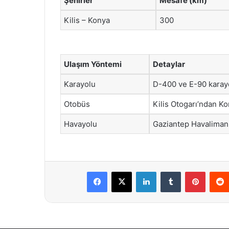
Şehirler
Mesafe (km)
Kilis – Konya
300
Ulaşım Yöntemi
Detaylar
Karayolu
D-400 ve E-90 karayol
Otobüs
Kilis Otogarı’ndan Ko
Havayolu
Gaziantep Havalimanı
Facebook
X
LinkedIn
Tumblr
Pintere