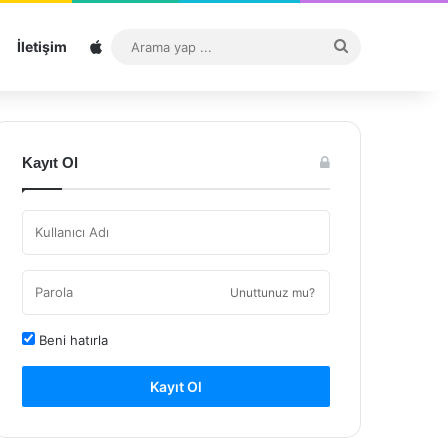
Sitemap
Arama
İletişim
yap
...
Kayıt Ol
Unuttunuz mu?
Beni hatırla
Kayıt Ol