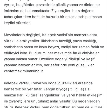
Ayrıca, bu göletler çevresinde piknik yapma ve dinlenme
imkânları da bulunmaktadır. Ziyaretçiler, hem doğanın
tadını çıkarırken hem de huzurlu bir ortama sahip olmanın
keyfini sürerler.
Mevsimlerin değişimi, Kelebek Vadisi’nin manzaralarını
sürekli olarak yeniler. İlkbaharın tazeliği, yazın canlılığı,
sonbaharın sarısı ve kışın beyazı, vadiyi her zaman farklı ve
etkileyici kılar. Bu durum, her mevsimde farklı aktiviteler
yapma imkânı sunar. Özellikle doğa yürüyüşü ve keşif
yapmak isteyenler için, her seferinde yeni güzellikler
keşfetmek mümkündür.
Kelebek Vadisi, Konya’nın doğal güzellikleri arasında
benzersiz bir yer tutar. Zengin biyoçeşitliliği, eşsiz
manzaraları, kültürel zenginlikleri ve yerel halkla etkileşimi
ile ziyaretçilere unutulmaz anlar yaşatır. Bu nedenlerden
ötürü, Kelebek Vadisi, hem doğa tutkunları hem de kültürel