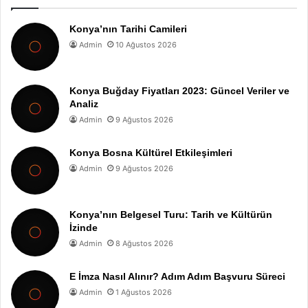
Konya’nın Tarihi Camileri
Admin
10 Ağustos 2026
Konya Buğday Fiyatları 2023: Güncel Veriler ve
Analiz
Admin
9 Ağustos 2026
Konya Bosna Kültürel Etkileşimleri
Admin
9 Ağustos 2026
Konya’nın Belgesel Turu: Tarih ve Kültürün
İzinde
Admin
8 Ağustos 2026
E İmza Nasıl Alınır? Adım Adım Başvuru Süreci
Admin
1 Ağustos 2026