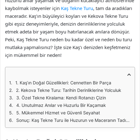
huzurlu anlar yaşamak ve doğanın kucaklayıcı atmosferinde
kaybolmak isteyenler için
Kaş Tekne Turu
, tam da aradıkları
maceradır. Kaş’ın büyüleyici koyları ve Kekova Tekne Turu
gibi eşsiz deneyimleriyle, denizin derinliklerine yolculuk
etmek adeta bir yaşam boyu hatırlanacak anılara dönüşür.
Peki, Kaş Tekne Turu neden bu kadar özel ve neden bu turu
mutlaka yapmalısınız? İşte size Kaş’ı denizden keşfetmeniz
için mükemmel bir neden!
1. Kaş’ın Doğal Güzellikleri: Cennetten Bir Parça
2. Kekova Tekne Turu: Tarihin Derinliklerine Yolculuk
3. Özel Tekne Kiralama: Kendi Rotanızı Çizin
4. Unutulmaz Anılar ve Huzurlu Bir Kaçamak
5. Mükemmel Hizmet ve Güvenli Seyahat
Sonuç: Kaş Tekne Turu ile Huzurun ve Maceranın Tadını Çıkarın