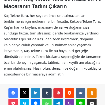
Maceranın Tadını Çıkarın
Kaş Tekne Turu, her şeyden önce unutulmaz anılar
biriktirmeniz için mükemmel bir fırsattır. Kekova Tekne Turu,
Kaş’ın harika koyları, masmavi denizi ve doğanın size
sunduğu huzur, tüm stresinizi geride bırakmanıza yardımcı
olacaktır. Eğer siz de Kaş’ı denizden keşfetmek, doğanın
kalbine yolculuk yapmak ve unutulmaz anlar yaşamak
istiyorsanız, Kaş Tekne Turu ile bu hayalinizi gerçeğe
dönüştürebilirsiniz. Tekne kiralama seçeneğiyle de tamamen
özel bir deneyim yaşamak, tatilinizin en keyifli anı olacağına
emin olabilirsiniz. Hazır olun, denizin ve doğanın kucaklayıcı
atmosferinde bir maceraya adım atın!
Facebook
X
LinkedIn
Tumblr
Pinterest
Reddit
VKontakte
Odnok
Pocket
Skype
Messenger
WhatsApp
Telegram
Viber
Line
E-Posta ile payla