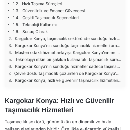
Hızlı Taşıma Süreçleri
Güvenilirlik ve Emanet Güvencesi
Çeşitli Taşımacılık Seçenekleri
Teknoloji Kullanımı
Sonuç Olarak
Kargokar Konya, taşımacılık sektöründe sunduğu hızlı ve güvenilir hizmetleri ile dikkat çekiyor. Taşımacılık, zamanında teslimat ve güvenlik gibi unsurları içerdiğinden, bu hizmetlerin kaliteli bir şekilde sunulması büyük önem taşıyor. Kargokar Konya, müşteri memnuniyetini ön planda tutarak, her türlü taşıma ihtiyacını karşılamak için çalışıyor. Geniş araç filosu ve deneyimli personeli ile her tür yükü güvenle taşıyor.
Kargokar Konya'nın sunduğu taşımacılık hizmetleri arasında nakliye, lojistik ve depolama gibi seçenekler bulunuyor. Özellikle şehir içi ve şehirler arası taşımacılıkta, müşterilere hızlı ve etkili çözümler sunulmaktadır. Taşıma sürecinin her aşamasında profesyonel bir yaklaşım sergileyen Kargokar, yüklerinizi en güvenli şekilde taşımak için gerekli tüm önlemleri almaktadır.
Müşteri odaklı hizmet anlayışı, Kargokar Konya'nın en önemli özelliklerinden biridir. Her müşterinin talepleri ve ihtiyaçları farklı olduğundan, Kargokar, özel çözümler sunarak her duruma uygun bir taşıma planı oluşturur. Bu sayede, müşterilerinin memnuniyetini artırmayı hedefler. Taşımacılık sürecinde yaşanabilecek her türlü aksaklık için önceden hazırlıklı olan Kargokar, müşterilerine güven verir.
Teknolojiyi etkin bir şekilde kullanarak, taşımacılık süreçlerini daha verimli hale getiren Kargokar Konya, takip sistemleri ile yüklerinizi anlık olarak takip etmenizi sağlar. Böylece müşteriler, yüklerinin nerede olduğunu ve ne zaman teslim edileceğini kolayca öğrenebilir. Bu şeffaflık, Kargokar'ın müşteri güvenini kazanmasında büyük rol oynamaktadır.
Kargokar Konya'nın sunduğu hizmetler sadece taşımacılıkla sınırlı değildir. Ayrıca, yüklerin paketlenmesi, sigortalanması ve depolanması gibi ek hizmetler de sunulmaktadır. Bu sayede, taşınacak eşyaların güvenliği artırılmış olur. Özellikle değerli eşyaların taşınmasında, Kargokar'ın sunduğu ek hizmetler büyük bir avantaj sağlamaktadır.
Çevre dostu taşımacılık çözümleri de Kargokar Konya'nın sunduğu hizmetler arasında yer alıyor. Sürdürülebilir taşımacılık anlayışı ile doğaya zarar vermeden, daha yeşil bir taşımacılık hizmeti sunmayı hedefliyor. Bu bağlamda, enerji verimliliği yüksek araçlar kullanarak karbon ayak izini azaltmayı amaçlıyor.
Kargokar Konya, hızlı ve güvenilir taşımacılık hizmetleri ile sektördeki yerini sağlamlaştırmıştır. Müşteri memnuniyetine odaklanan, teknolojiyi etkin kullanan ve çevre dostu çözümler sunan Kargokar, taşımacılık ihtiyacı olan her birey ve kuruma hitap etmektedir. Kaliteli hizmet anlayışı ile taşımacılıkta fark yaratan Kargokar, her zaman bir adım önde olmaya devam etmektedir.
Kargokar Konya: Hızlı ve Güvenilir
Taşımacılık Hizmetleri
Taşımacılık sektörü, günümüzün en dinamik ve hızla
gelişen alanlarından biridir. Özellikle e-ticaretin yükselişi