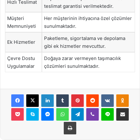
Hızlı Teslimat
teslimat garantisi verilmektedir.
Müşteri
Her müşterinin ihtiyacına özel çözümler
Memnuniyeti
sunulmaktadır.
Paketleme, sigortalama ve depolama
Ek Hizmetler
gibi ek hizmetler mevcuttur.
Çevre Dostu
Doğaya zarar vermeyen taşımacılık
Uygulamalar
çözümleri sunulmaktadır.
Facebook
X
LinkedIn
Tumblr
Pinterest
Reddit
VKontakte
Odnok
Pocket
Skype
Messenger
WhatsApp
Telegram
Viber
Line
E-Posta ile payla
Yazdır