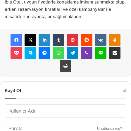
İbis Otel, uygun fiyatlarla konaklama imkanı sunmakta olup,
erken rezervasyon fırsatları ve özel kampanyalar ile
misafirlerine avantajlar sağlamaktadır.
Facebook
X
LinkedIn
Tumblr
Pinterest
Reddit
VKontakte
Odnok
Pocket
Skype
Messenger
WhatsApp
Telegram
Viber
Line
E-Posta ile payla
Yazdır
Kayıt Ol
Unuttunuz mu?