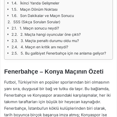
İkinci Yarıda Gelişmeler
Maçın Dönüm Noktası
Son Dakikalar ve Maçın Sonucu
SSS (Sıkça Sorulan Sorular)
1. Maçın sonucu neydi?
2. Maçta hangi oyuncular öne çıktı?
3. Maçta penaltı durumu oldu mu?
4. Maçın en kritik anı neydi?
5. Bu galibiyet Fenerbahçe için ne anlama geliyor?
Fenerbahçe – Konya Maçının Özeti
Futbol, Türkiye’nin en popüler sporlarından biri olmasının
yanı sıra, duygusal bir bağ ve tutku da taşır. Bu bağlamda,
Fenerbahçe ve Konyaspor arasındaki karşılaşmalar, her iki
takımın taraftarları için büyük bir heyecan kaynağıdır.
Fenerbahçe, İstanbul’un köklü kulüplerinden biri olarak,
tarih boyunca birçok başarıya imza atmış; Konyaspor ise