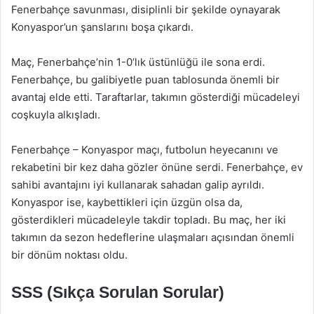
Fenerbahçe savunması, disiplinli bir şekilde oynayarak
Konyaspor’un şanslarını boşa çıkardı.
Maç, Fenerbahçe’nin 1-0’lık üstünlüğü ile sona erdi.
Fenerbahçe, bu galibiyetle puan tablosunda önemli bir
avantaj elde etti. Taraftarlar, takımın gösterdiği mücadeleyi
coşkuyla alkışladı.
Fenerbahçe – Konyaspor maçı, futbolun heyecanını ve
rekabetini bir kez daha gözler önüne serdi. Fenerbahçe, ev
sahibi avantajını iyi kullanarak sahadan galip ayrıldı.
Konyaspor ise, kaybettikleri için üzgün olsa da,
gösterdikleri mücadeleyle takdir topladı. Bu maç, her iki
takımın da sezon hedeflerine ulaşmaları açısından önemli
bir dönüm noktası oldu.
SSS (Sıkça Sorulan Sorular)