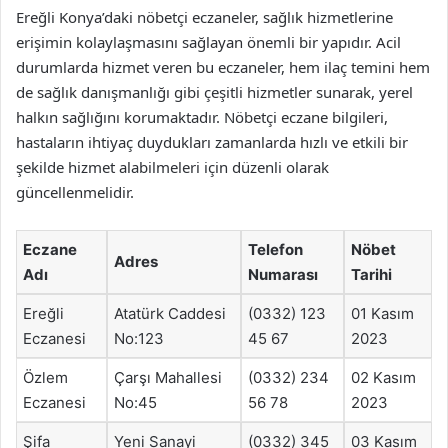
Ereğli Konya’daki nöbetçi eczaneler, sağlık hizmetlerine
erişimin kolaylaşmasını sağlayan önemli bir yapıdır. Acil
durumlarda hizmet veren bu eczaneler, hem ilaç temini hem
de sağlık danışmanlığı gibi çeşitli hizmetler sunarak, yerel
halkın sağlığını korumaktadır. Nöbetçi eczane bilgileri,
hastaların ihtiyaç duydukları zamanlarda hızlı ve etkili bir
şekilde hizmet alabilmeleri için düzenli olarak
güncellenmelidir.
Eczane
Telefon
Nöbet
Adres
Adı
Numarası
Tarihi
Ereğli
Atatürk Caddesi
(0332) 123
01 Kasım
Eczanesi
No:123
45 67
2023
Özlem
Çarşı Mahallesi
(0332) 234
02 Kasım
Eczanesi
No:45
56 78
2023
Şifa
Yeni Sanayi
(0332) 345
03 Kasım