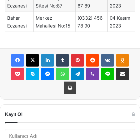
Eczanesi
Sitesi No:87
67 89
2023
Bahar
Merkez
(0332) 456
04 Kasım
Eczanesi
Mahallesi No:15
78 90
2023
Facebook
X
LinkedIn
Tumblr
Pinterest
Reddit
VKontakte
Odnok
Pocket
Skype
Messenger
WhatsApp
Telegram
Viber
Line
E-Posta ile payla
Yazdır
Kayıt Ol