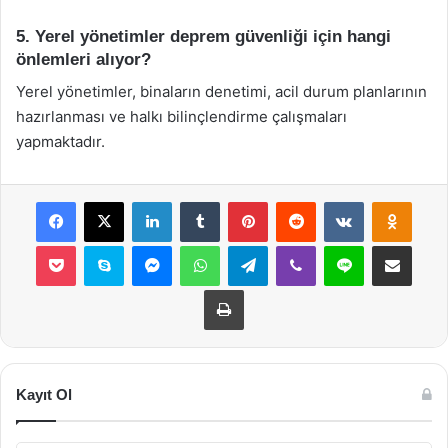
5. Yerel yönetimler deprem güvenliği için hangi
önlemleri alıyor?
Yerel yönetimler, binaların denetimi, acil durum planlarının
hazırlanması ve halkı bilinçlendirme çalışmaları
yapmaktadır.
Facebook
X
LinkedIn
Tumblr
Pinterest
Reddit
VKontakte
Odnok
Pocket
Skype
Messenger
WhatsApp
Telegram
Viber
Line
E-Posta ile payla
Yazdır
Kayıt Ol