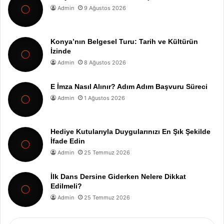
Admin
9 Ağustos 2026
Konya’nın Belgesel Turu: Tarih ve Kültürün
İzinde
Admin
8 Ağustos 2026
E İmza Nasıl Alınır? Adım Adım Başvuru Süreci
Admin
1 Ağustos 2026
Hediye Kutularıyla Duygularınızı En Şık Şekilde
İfade Edin
Admin
25 Temmuz 2026
İlk Dans Dersine Giderken Nelere Dikkat
Edilmeli?
Admin
25 Temmuz 2026