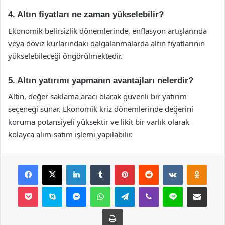
4. Altın fiyatları ne zaman yükselebilir?
Ekonomik belirsizlik dönemlerinde, enflasyon artışlarında
veya döviz kurlarındaki dalgalanmalarda altın fiyatlarının
yükselebileceği öngörülmektedir.
5. Altın yatırımı yapmanın avantajları nelerdir?
Altın, değer saklama aracı olarak güvenli bir yatırım
seçeneği sunar. Ekonomik kriz dönemlerinde değerini
koruma potansiyeli yüksektir ve likit bir varlık olarak
kolayca alım-satım işlemi yapılabilir.
Facebook
X
LinkedIn
Tumblr
Pinterest
Reddit
VKontakte
Odnok
Pocket
Skype
Messenger
WhatsApp
Telegram
Viber
Line
E-Posta ile payla
Yazdır