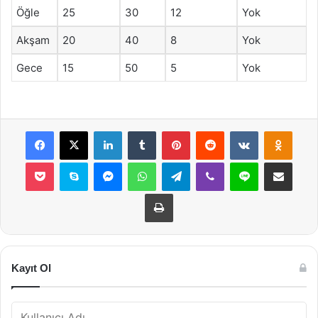
Öğle
25
30
12
Yok
Akşam
20
40
8
Yok
Gece
15
50
5
Yok
Facebook
X
LinkedIn
Tumblr
Pinterest
Reddit
VKontakte
Odnok
Pocket
Skype
Messenger
WhatsApp
Telegram
Viber
Line
E-Posta ile payla
Yazdır
Kayıt Ol