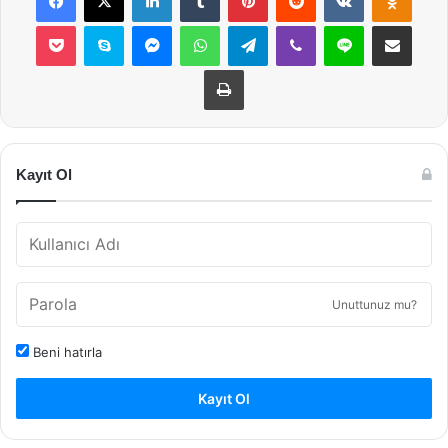
Pocket
Skype
Messenger
WhatsApp
Telegram
Viber
Line
E-Posta ile payla
Yazdır
Kayıt Ol
Unuttunuz mu?
Beni hatırla
Kayıt Ol