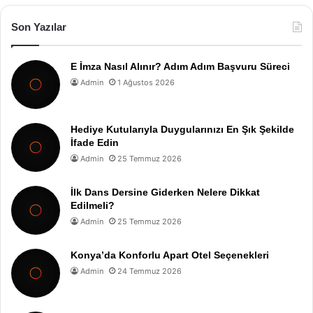
Son Yazılar
E İmza Nasıl Alınır? Adım Adım Başvuru Süreci
Admin
1 Ağustos 2026
Hediye Kutularıyla Duygularınızı En Şık Şekilde
İfade Edin
Admin
25 Temmuz 2026
İlk Dans Dersine Giderken Nelere Dikkat
Edilmeli?
Admin
25 Temmuz 2026
Konya’da Konforlu Apart Otel Seçenekleri
Admin
24 Temmuz 2026