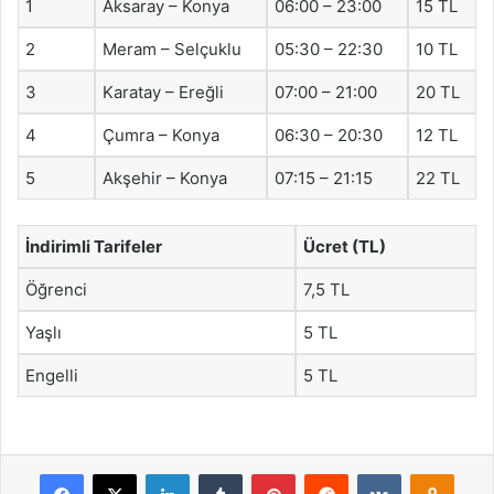
1
Aksaray – Konya
06:00 – 23:00
15 TL
2
Meram – Selçuklu
05:30 – 22:30
10 TL
3
Karatay – Ereğli
07:00 – 21:00
20 TL
4
Çumra – Konya
06:30 – 20:30
12 TL
5
Akşehir – Konya
07:15 – 21:15
22 TL
İndirimli Tarifeler
Ücret (TL)
Öğrenci
7,5 TL
Yaşlı
5 TL
Engelli
5 TL
Facebook
X
LinkedIn
Tumblr
Pinterest
Reddit
VKontakte
Odnok