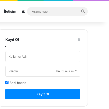
Sitemap
Arama
İletişim
yap
...
Kayıt Ol
Unuttunuz mu?
Beni hatırla
Kayıt Ol