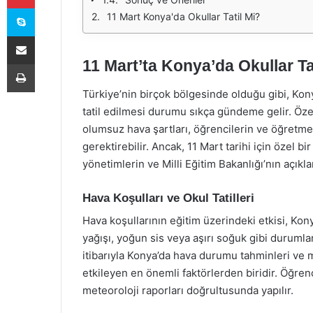
Skype
11 Mart Konya'da Okullar Tatil Mi?
E-Posta ile paylaş
11 Mart’ta Konya’da Okullar Ta
Yazdır
Türkiye’nin birçok bölgesinde olduğu gibi, Kony
tatil edilmesi durumu sıkça gündeme gelir. Özel
olumsuz hava şartları, öğrencilerin ve öğretmen
gerektirebilir. Ancak, 11 Mart tarihi için özel bi
yönetimlerin ve Milli Eğitim Bakanlığı’nın açıkl
Hava Koşulları ve Okul Tatilleri
Hava koşullarının eğitim üzerindeki etkisi, Konya
yağışı, yoğun sis veya aşırı soğuk gibi durumlar, 
itibarıyla Konya’da hava durumu tahminleri ve me
etkileyen en önemli faktörlerden biridir. Öğrenci
meteoroloji raporları doğrultusunda yapılır.