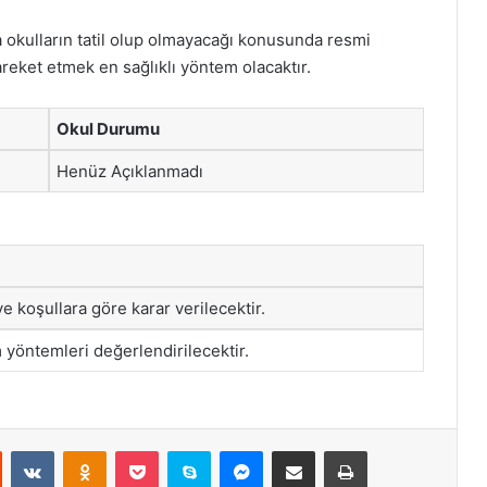
 okulların tatil olup olmayacağı konusunda resmi
areket etmek en sağlıklı yöntem olacaktır.
Okul Durumu
Henüz Açıklanmadı
 koşullara göre karar verilecektir.
 yöntemleri değerlendirilecektir.
st
Reddit
VKontakte
Odnoklassniki
Pocket
Skype
Messenger
E-Posta ile paylaş
Yazdır