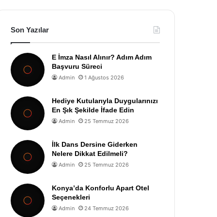
Son Yazılar
E İmza Nasıl Alınır? Adım Adım
Başvuru Süreci
Admin
1 Ağustos 2026
Hediye Kutularıyla Duygularınızı
En Şık Şekilde İfade Edin
Admin
25 Temmuz 2026
İlk Dans Dersine Giderken
Nelere Dikkat Edilmeli?
Admin
25 Temmuz 2026
Konya’da Konforlu Apart Otel
Seçenekleri
Admin
24 Temmuz 2026